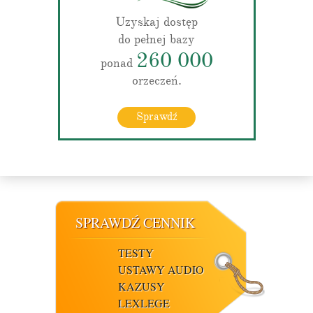
Uzyskaj dostęp
do pełnej bazy
260 000
ponad
orzeczeń.
Sprawdź
SPRAWDŹ CENNIK
TESTY
USTAWY AUDIO
KAZUSY
LEXLEGE