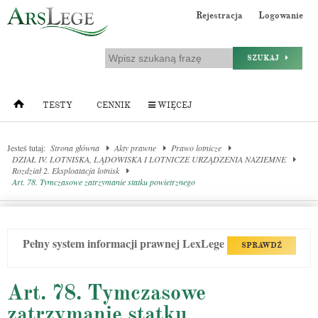
Rejestracja
Logowanie
SZUKAJ
TESTY
CENNIK
WIĘCEJ
Jesteś tutaj:
Strona główna
Akty prawne
Prawo lotnicze
DZIAŁ IV. LOTNISKA, LĄDOWISKA I LOTNICZE URZĄDZENIA NAZIEMNE
Rozdział 2. Eksploatacja lotnisk
Art. 78. Tymczasowe zatrzymanie statku powietrznego
Pełny system informacji prawnej LexLege
SPRAWDŹ
Art. 78. Tymczasowe
zatrzymanie statku