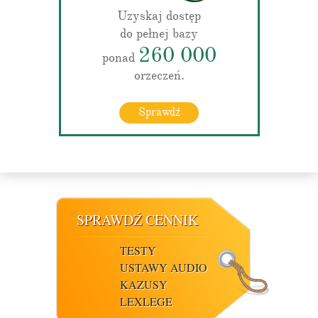
Uzyskaj dostęp
do pełnej bazy
260 000
ponad
orzeczeń.
Sprawdź
SPRAWDŹ CENNIK
TESTY
USTAWY AUDIO
KAZUSY
LEXLEGE