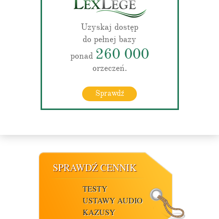
Uzyskaj dostęp
do pełnej bazy
260 000
ponad
orzeczeń.
Sprawdź
SPRAWDŹ CENNIK
TESTY
USTAWY AUDIO
KAZUSY