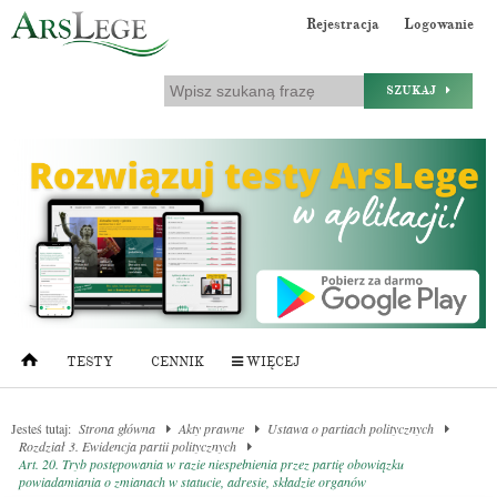
Rejestracja
Logowanie
SZUKAJ
TESTY
CENNIK
WIĘCEJ
Jesteś tutaj:
Strona główna
Akty prawne
Ustawa o partiach politycznych
Rozdział 3. Ewidencja partii politycznych
Art. 20. Tryb postępowania w razie niespełnienia przez partię obowiązku
powiadamiania o zmianach w statucie, adresie, składzie organów