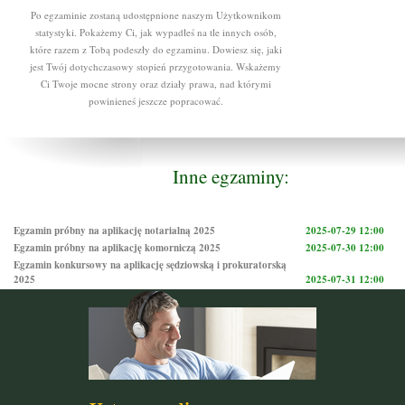
Po egzaminie zostaną udostępnione naszym Użytkownikom
statystyki. Pokażemy Ci, jak wypadłeś na tle innych osób,
które razem z Tobą podeszły do egzaminu. Dowiesz się, jaki
jest Twój dotychczasowy stopień przygotowania. Wskażemy
Ci Twoje mocne strony oraz działy prawa, nad którymi
powinieneś jeszcze popracować.
Inne egzaminy:
Egzamin próbny na aplikację notarialną 2025
2025-07-29 12:00
Egzamin próbny na aplikację komorniczą 2025
2025-07-30 12:00
Egzamin konkursowy na aplikację sędziowską i prokuratorską
2025
2025-07-31 12:00