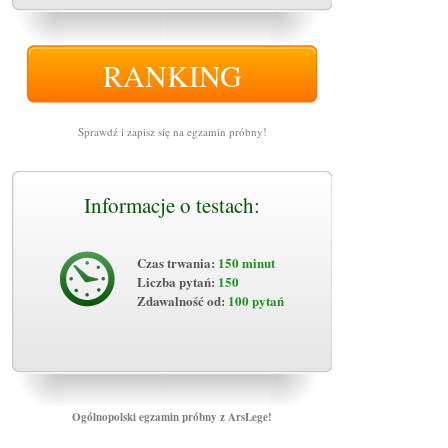
RANKING
Sprawdź i zapisz się na egzamin próbny!
Informacje o testach:
Czas trwania:
150 minut
Liczba pytań:
150
Zdawalność od:
100 pytań
Ogólnopolski egzamin próbny z ArsLege!