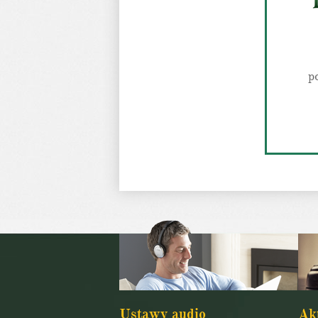
p
Ustawy audio
Ak