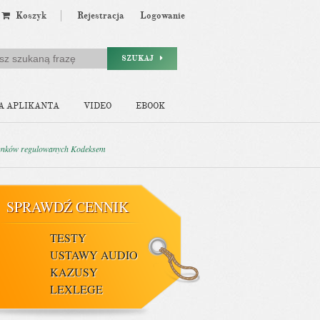
Koszyk
Rejestracja
Logowanie
SZUKAJ
A APLIKANTA
VIDEO
EBOOK
osunków regulowanych Kodeksem
SPRAWDŹ CENNIK
TESTY
USTAWY AUDIO
KAZUSY
LEXLEGE