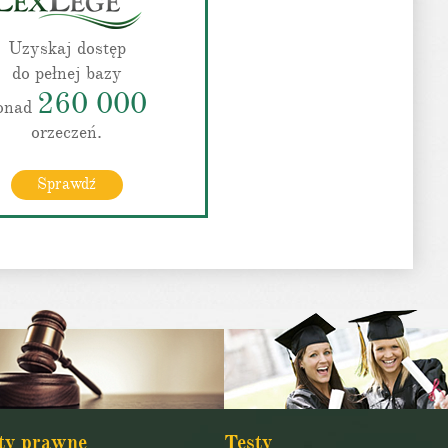
Uzyskaj dostęp
do pełnej bazy
260 000
onad
orzeczeń.
Sprawdź
ty prawne
Testy