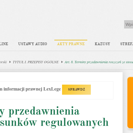
LINE
USTAWY AUDIO
AKTY PRAWNE
KAZUSY
STREF
orski
TYTUŁ I. PRZEPISY OGÓLNE
Art. 8. Terminy przedawnienia roszczeń ze st
em informacji prawnej LexLege
SPRAWDŹ
ny przedawnienia
tosunków regulowanych