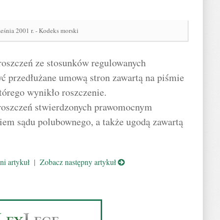
eśnia 2001 r. - Kodeks morski
 roszczeń ze stosunków regulowanych
 przedłużane umową stron zawartą na piśmie
którego wynikło roszczenie.
y roszczeń stwierdzonych prawomocnym
iem sądu polubownego, a także ugodą zawartą
i artykuł
|
Zobacz następny artykuł