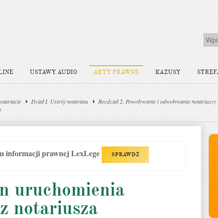
LINE
USTAWY AUDIO
AKTY PRAWNE
KAZUSY
STREF
otariacie
Dział I. Ustrój notariatu
Rozdział 2. Powoływanie i odwoływanie notariuszy
a
em informacji prawnej LexLege
SPRAWDŹ
in uruchomienia
ez notariusza