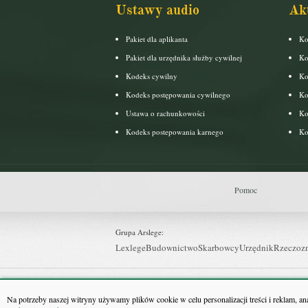
Ustawy audio
Ak
Pakiet dla aplikanta
Ko
Pakiet dla urzędnika służby cywilnej
Ko
Kodeks cywilny
Ko
Kodeks postępowania cywilnego
Ko
Ustawa o rachunkowości
Ko
Kodeks postepowania karnego
Ko
Pomoc
Grupa Arslege:
Lexlege
Budownictwo
Skarbowcy
Urzędnik
Rzeczoz
Grupa Bonnier:
Puls Biznesu
Bankier
Puls Medycyny
Monitor Firm
P
Na potrzeby naszej witryny używamy plików cookie w celu personalizacji treści i reklam, a