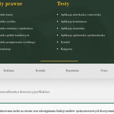
ty prawne
Testy
deks karny
Aplikacja adwokacka i radcowska
deks cywilny
Aplikacja komornicza
deks rodzinny i opiekuńczy
Aplikacja notarialna
deks spółek handlowych
Aplikacja sędziowska i prokuratorska
deks postępowania cywilnego
Syndyk
nstytucja
Księgowy
Reklama
Kontakt
Regulamin
Praca
nawca
Doradca Inwestycyjny
Maklers
uls Farmacji
Pit.pl
nalizowania ruchu na stronie oraz udostępniania funkcji mediów społecznościowych.Korzystanie