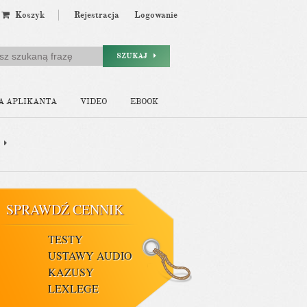
Koszyk
Rejestracja
Logowanie
SZUKAJ
A APLIKANTA
VIDEO
EBOOK
SPRAWDŹ CENNIK
TESTY
USTAWY AUDIO
KAZUSY
LEXLEGE