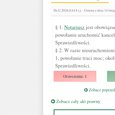
Dz.U.2026.0.614 t.j.
-
Ustawa z dnia 14 luteg
§ 1.
Notariusz
jest obowiąza
powołaniu uruchomić kancela
Sprawiedliwości.
§ 2. W razie nieuruchomieni
1, powołanie traci moc; okol
Sprawiedliwości.
Orzeczenia: 1
Zobacz poprzedn
Zobacz cały akt prawny