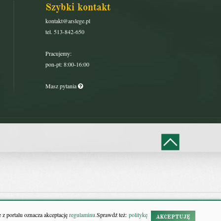
Szybki kontakt
kontakt@arslege.pl
tel. 513-842-650
Pracujemy:
pon-pt: 8:00-16:00
Masz pytania
 z portalu oznacza akceptację
regulaminu.
Sprawdź też:
politykę
AKCEPTUJĘ