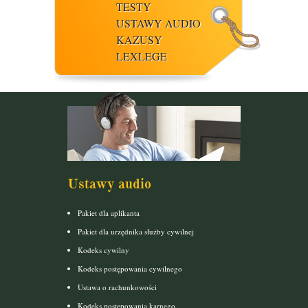
TESTY
USTAWY AUDIO
KAZUSY
LEXLEGE
Ustawy audio
Pakiet dla aplikanta
Pakiet dla urzędnika służby cywilnej
Kodeks cywilny
Kodeks postępowania cywilnego
Ustawa o rachunkowości
Kodeks postepowania karnego