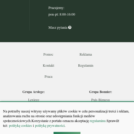
Pracujemy:
pon-pt: 8:00-16:00
Masz pytania
Pomoc
Reklama
Kontakt
Regulamin
Praca
Grupa Arslege:
Grupa Bonnier:
Lexlege
Puls Biznesu
Budownictwo
Bankier
Na potrzeby naszej witryny używamy plików cookie w celu personalizacji treści i reklam,
Skarbowcy
Puls Medycyny
analizowania ruchu na stronie oraz udostępniania funkcji mediów
społecznościowych.Korzystanie z portalu oznacza akceptację
regulaminu.
Sprawdź
Urzędnik
Monitor Firm
też:
politykę cookies
i
politykę prywatności
.
Rzeczoznawca
Puls Farmacji