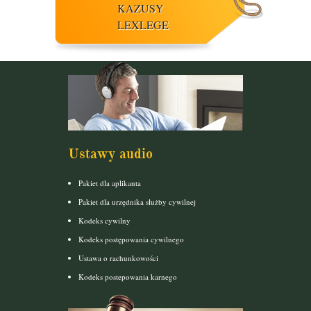
KAZUSY
LEXLEGE
Ustawy audio
Pakiet dla aplikanta
Pakiet dla urzędnika służby cywilnej
Kodeks cywilny
Kodeks postępowania cywilnego
Ustawa o rachunkowości
Kodeks postepowania karnego