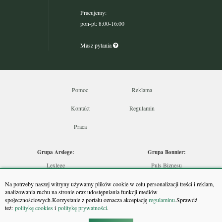
Pracujemy:
pon-pt: 8:00-16:00
Masz pytania
Pomoc
Reklama
Kontakt
Regulamin
Praca
Grupa Arslege:
Grupa Bonnier:
Lexlege
Puls Biznesu
Budownictwo
Bankier
Na potrzeby naszej witryny używamy plików cookie w celu personalizacji treści i reklam,
Skarbowcy
Puls Medycyny
analizowania ruchu na stronie oraz udostępniania funkcji mediów
społecznościowych.Korzystanie z portalu oznacza akceptację
regulaminu.
Sprawdź
Urzędnik
Monitor Firm
też:
politykę cookies
i
politykę prywatności
.
Rzeczoznawca
Puls Farmacji