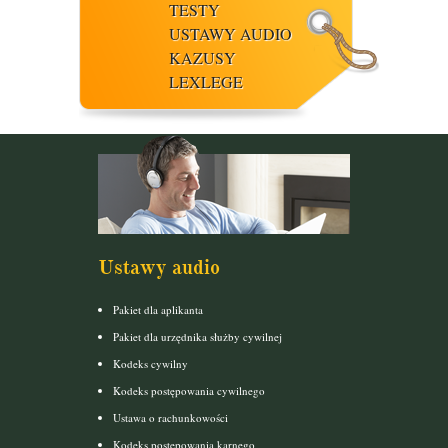
TESTY
USTAWY AUDIO
KAZUSY
LEXLEGE
Ustawy audio
Pakiet dla aplikanta
Pakiet dla urzędnika służby cywilnej
Kodeks cywilny
Kodeks postępowania cywilnego
Ustawa o rachunkowości
Kodeks postepowania karnego