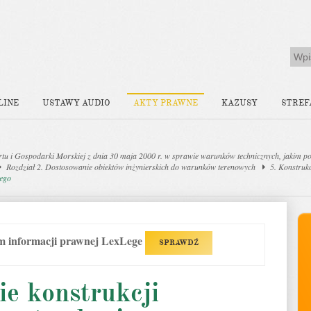
LINE
USTAWY AUDIO
AKTY PRAWNE
KAZUSY
STREF
 i Gospodarki Morskiej z dnia 30 maja 2000 r. w sprawie warunków technicznych, jakim p
Rozdział 2. Dostosowanie obiektów inżynierskich do warunków terenowych
5. Konstruk
nego
em informacji prawnej LexLege
SPRAWDŹ
e konstrukcji