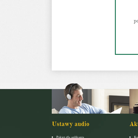
p
Ustawy audio
Ak
Pakiet dla aplikanta
Ko