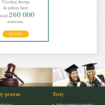
Uzyskaj dostęp
do pełnej bazy
260 000
onad
orzeczeń.
Sprawdź
ty prawne
Testy
deks karny
Aplikacja adwokacka i radcowska