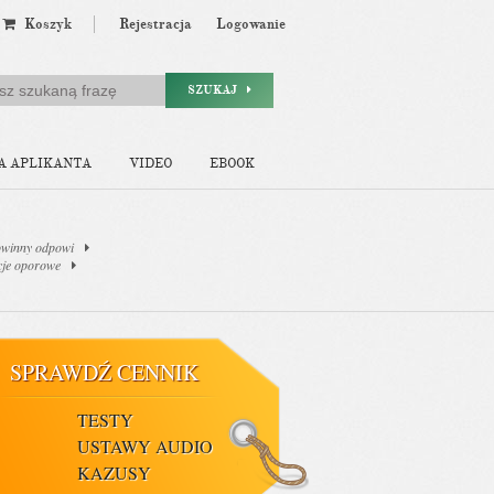
Koszyk
Rejestracja
Logowanie
SZUKAJ
A APLIKANTA
VIDEO
EBOOK
owinny odpowi
cje oporowe
SPRAWDŹ CENNIK
TESTY
USTAWY AUDIO
KAZUSY