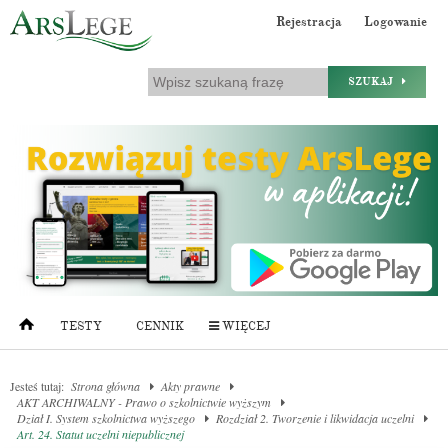
Rejestracja
Logowanie
SZUKAJ
TESTY
CENNIK
WIĘCEJ
Jesteś tutaj:
Strona główna
Akty prawne
AKT ARCHIWALNY - Prawo o szkolnictwie wyższym
Dział I. System szkolnictwa wyższego
Rozdział 2. Tworzenie i likwidacja uczelni
Art. 24. Statut uczelni niepublicznej