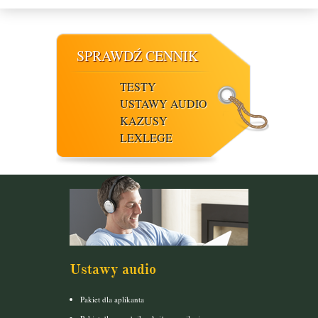
SPRAWDŹ CENNIK
TESTY
USTAWY AUDIO
KAZUSY
LEXLEGE
Ustawy audio
Pakiet dla aplikanta