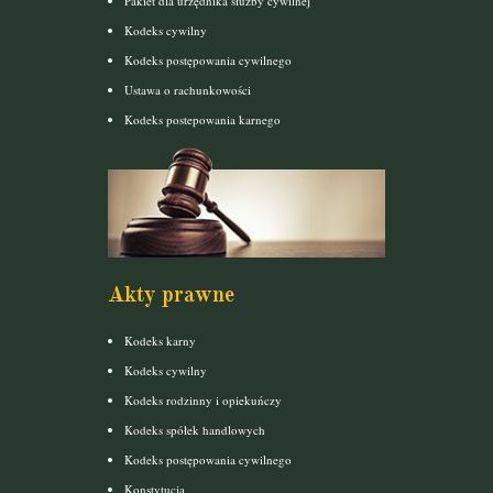
Pakiet dla urzędnika służby cywilnej
Kodeks cywilny
Kodeks postępowania cywilnego
Ustawa o rachunkowości
Kodeks postepowania karnego
Akty prawne
Kodeks karny
Kodeks cywilny
Kodeks rodzinny i opiekuńczy
Kodeks spółek handlowych
Kodeks postępowania cywilnego
Konstytucja