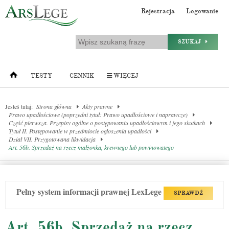
Rejestracja
Logowanie
SZUKAJ
TESTY
CENNIK
WIĘCEJ
Jesteś tutaj:
Strona główna
Akty prawne
Prawo upadłościowe (poprzedni tytuł: Prawo upadłościowe i naprawcze)
Część pierwsza. Przepisy ogólne o postępowaniu upadłościowym i jego skutkach
Tytuł II. Postępowanie w przedmiocie ogłoszenia upadłości
Dział VII. Przygotowana likwidacja
Art. 56b. Sprzedaż na rzecz małżonka, krewnego lub powinowatego
Pełny system informacji prawnej LexLege
SPRAWDŹ
Art. 56b. Sprzedaż na rzecz