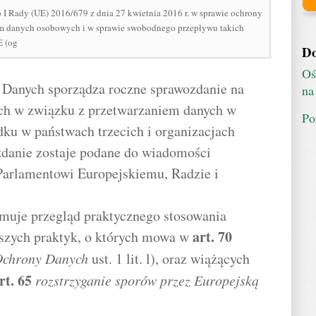
I Rady (UE) 2016/679 z dnia 27 kwietnia 2016 r. w sprawie ochrony
em danych osobowych i w sprawie swobodnego przepływu takich
E (og
Do
Oś
 Danych sporządza roczne sprawozdanie na
na
ych w związku z przetwarzaniem danych w
Po
ku w państwach trzecich i organizacjach
danie zostaje podane do wiadomości
Parlamentowi Europejskiemu, Radzie i
jmuje przegląd praktycznego stosowania
art.
70
pszych praktyk, o których mowa w
Ochrony Danych
ust. 1 lit. l), oraz wiążących
rt.
65
rozstrzyganie sporów przez Europejską