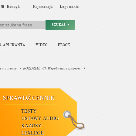
Koszyk
Rejestracja
Logowanie
SZUKAJ
A APLIKANTA
VIDEO
EBOOK
i w sprawie
ROZDZIAŁ VII. Współpraca i spójność
SPRAWDŹ CENNIK
TESTY
USTAWY AUDIO
KAZUSY
LEXLEGE