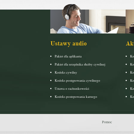
Ustawy audio
Ak
Pakiet dla aplikanta
Ko
Pakiet dla urzędnika służby cywilnej
Ko
Kodeks cywilny
Ko
Kodeks postępowania cywilnego
Ko
Ustawa o rachunkowości
Ko
Kodeks postepowania karnego
Ko
Pomoc