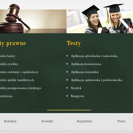
ty prawne
Testy
deks karny
Aplikacja adwokacka i radcowska
deks cywilny
Aplikacja komornicza
deks rodzinny i opiekuńczy
Aplikacja notarialna
deks spółek handlowych
Aplikacja sędziowska i prokuratorska
deks postępowania cywilnego
Syndyk
nstytucja
Księgowy
Reklama
Kontakt
Regulamin
Praca