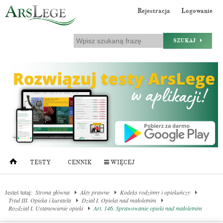
Rejestracja
Logowanie
SZUKAJ
TESTY
CENNIK
WIĘCEJ
Jesteś tutaj:
Strona główna
Akty prawne
Kodeks rodzinny i opiekuńczy
Tytuł III. Opieka i kuratela
Dział I. Opieka nad małoletnim
Rozdział I. Ustanowienie opieki
Art. 146. Sprawowanie opieki nad małoletnim