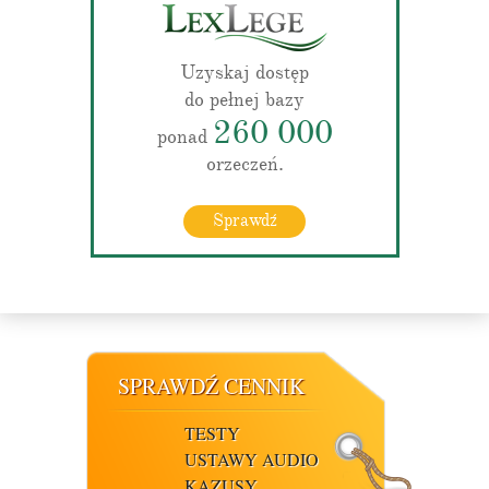
Uzyskaj dostęp
do pełnej bazy
260 000
ponad
orzeczeń.
Sprawdź
SPRAWDŹ CENNIK
TESTY
USTAWY AUDIO
KAZUSY