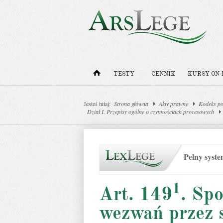
TESTY
CENNIK
KURSY ON-
Jesteś tutaj:
Strona główna
Akty prawne
Kodeks po
Dział I. Przepisy ogólne o czynnościach procesowych
Pełny syst
1
Art. 149
. Sp
wezwań przez 