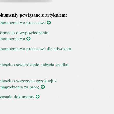
kumenty powiązane z artykułem:
łnomocnictwo procesowe
formacja o wypowiedzeniu
łnomocnictwa
łnomocnictwo procesowe dla adwokata
iosek o stwierdzenie nabycia spadku
iosek o wszczęcie egzekucji z
nagrodzenia za pracę
zostałe dokumenty