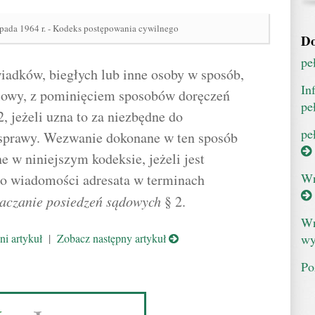
opada 1964 r. - Kodeks postępowania cywilnego
Do
pe
iadków, biegłych lub inne osoby w sposób,
In
elowy, z pominięciem sposobów doręczeń
pe
, jeżeli uzna to za niezbędne do
pe
 sprawy. Wezwanie dokonane w ten sposób
 w niniejszym kodeksie, jeżeli jest
Wn
do wiadomości adresata w terminach
aczanie posiedzeń sądowych
§ 2.
Wn
wy
i artykuł
|
Zobacz następny artykuł
Po