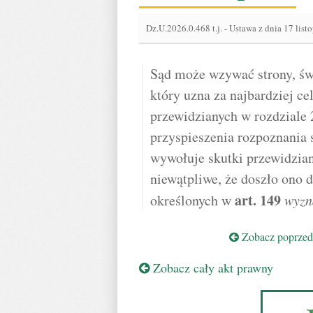
Dz.U.2026.0.468 t.j.
-
Ustawa z dnia 17 list
Sąd może wzywać strony, św
który uzna za najbardziej c
przewidzianych w rozdziale 2
przyspieszenia rozpoznania
wywołuje skutki przewidziane
niewątpliwe, że doszło ono 
art.
149
określonych w
wyzn
Zobacz poprzedn
Zobacz cały akt prawny