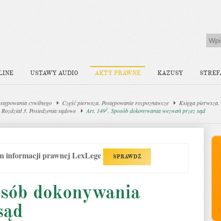
LINE
USTAWY AUDIO
AKTY PRAWNE
KAZUSY
STREF
stępowania cywilnego
Część pierwsza. Postępowanie rozpoznawcze
Księga pierwsza.
1
Rozdział 3. Posiedzenia sądowe
Art. 149
. Sposób dokonywania wezwań przez sąd
em informacji prawnej LexLege
SPRAWDŹ
osób dokonywania
sąd