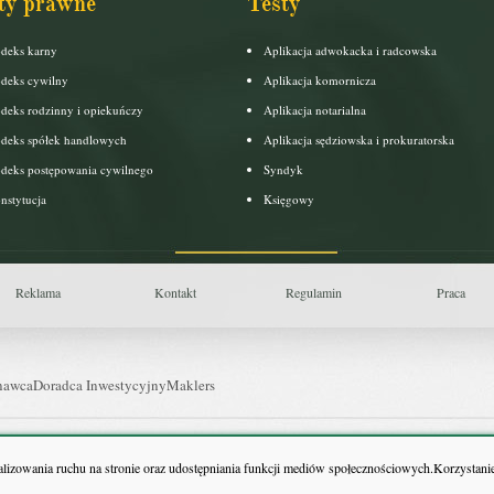
ty prawne
Testy
deks karny
Aplikacja adwokacka i radcowska
deks cywilny
Aplikacja komornicza
deks rodzinny i opiekuńczy
Aplikacja notarialna
deks spółek handlowych
Aplikacja sędziowska i prokuratorska
deks postępowania cywilnego
Syndyk
nstytucja
Księgowy
Reklama
Kontakt
Regulamin
Praca
nawca
Doradca Inwestycyjny
Maklers
uls Farmacji
Pit.pl
nalizowania ruchu na stronie oraz udostępniania funkcji mediów społecznościowych.Korzystanie