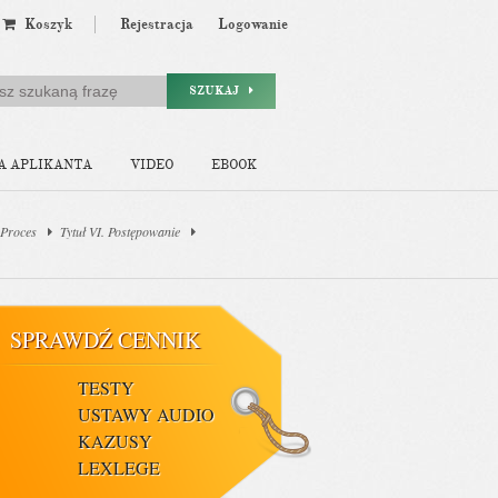
Koszyk
Rejestracja
Logowanie
SZUKAJ
A APLIKANTA
VIDEO
EBOOK
 Proces
Tytuł VI. Postępowanie
SPRAWDŹ CENNIK
TESTY
USTAWY AUDIO
KAZUSY
LEXLEGE