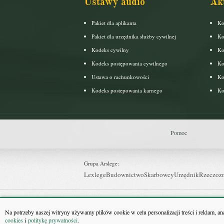
Ustawy audio
Ak
Pakiet dla aplikanta
Ko
Pakiet dla urzędnika służby cywilnej
Ko
Kodeks cywilny
Ko
Kodeks postępowania cywilnego
Ko
Ustawa o rachunkowości
Ko
Kodeks postepowania karnego
Ko
Pomoc
Grupa Arslege:
Lexlege
Budownictwo
Skarbowcy
Urzędnik
Rzeczoz
Grupa Bonnier:
Puls Biznesu
Bankier
Puls Medycyny
Monitor Firm
P
Na potrzeby naszej witryny używamy plików cookie w celu personalizacji treści i reklam, a
cookies
i
politykę prywatności
.