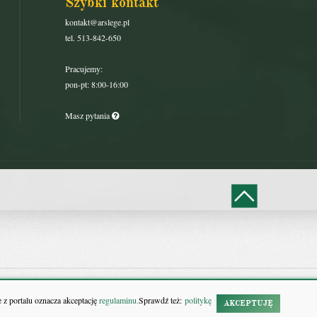
Szybki kontakt
kontakt@arslege.pl
tel. 513-842-650
Pracujemy:
pon-pt: 8:00-16:00
Masz pytania
 z portalu oznacza akceptację
regulaminu.
Sprawdź też:
politykę
AKCEPTUJĘ