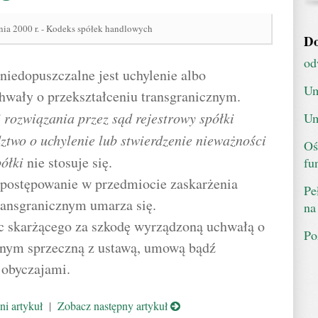
nia 2000 r. - Kodeks spółek handlowych
Do
od
 niedopuszczalne jest uchylenie albo
Um
hwały o przekształceniu transgranicznym.
 rozwiązania przez sąd rejestrowy spółki
Um
two o uchylenie lub stwierdzenie nieważności
Oś
ółki
nie stosuje się.
fu
a postępowanie w przedmiocie zaskarżenia
Pe
ransgranicznym umarza się.
na
c skarżącego za szkodę wyrządzoną uchwałą o
Po
cznym sprzeczną z ustawą, umową bądź
 obyczajami.
i artykuł
|
Zobacz następny artykuł