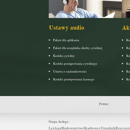
Ustawy audio
Ak
Pakiet dla aplikanta
Ko
Pakiet dla urzędnika służby cywilnej
Ko
Kodeks cywilny
Ko
Kodeks postępowania cywilnego
Ko
Ustawa o rachunkowości
Ko
Kodeks postepowania karnego
Ko
Pomoc
Grupa Arslege:
Lexlege
Budownictwo
Skarbowcy
Urzędnik
Rzeczoz