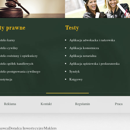
ty prawne
Testy
deks karny
Aplikacja adwokacka i radcowska
deks cywilny
Aplikacja komornicza
deks rodzinny i opiekuńczy
Aplikacja notarialna
deks spółek handlowych
Aplikacja sędziowska i prokuratorska
deks postępowania cywilnego
Syndyk
nstytucja
Księgowy
Reklama
Kontakt
Regulamin
Praca
nawca
Doradca Inwestycyjny
Maklers