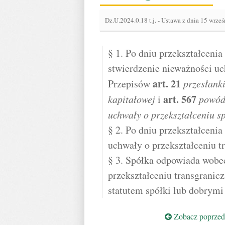
Dz.U.2024.0.18 t.j.
-
Ustawa z dnia 15 wrześ
§ 1. Po dniu przekształcenia
stwierdzenie nieważności uc
art.
21
Przepisów
przesłanki
art.
567
kapitałowej
i
powódz
uchwały o przekształceniu sp
§ 2. Po dniu przekształceni
uchwały o przekształceniu t
§ 3. Spółka odpowiada wobe
przekształceniu transgrani
statutem spółki lub dobrymi
Zobacz poprzedn