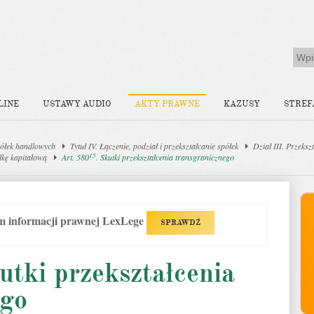
LINE
USTAWY AUDIO
AKTY PRAWNE
KAZUSY
STREF
ółek handlowych
Tytuł IV. Łączenie, podział i przekształcanie spółek
Dział III. Przeksz
15
łkę kapitałową
Art. 580
. Skutki przekształcenia transgranicznego
em informacji prawnej LexLege
SPRAWDŹ
utki przekształcenia
ego