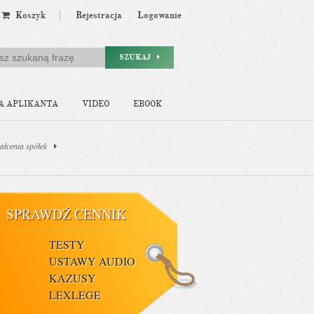
Koszyk
Rejestracja
Logowanie
SZUKAJ
A APLIKANTA
VIDEO
EBOOK
tałcenia spółek
SPRAWDŹ CENNIK
TESTY
USTAWY AUDIO
KAZUSY
LEXLEGE