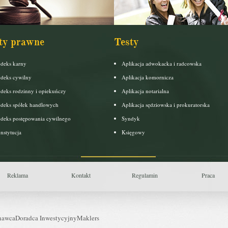
ty prawne
Testy
deks karny
Aplikacja adwokacka i radcowska
deks cywilny
Aplikacja komornicza
deks rodzinny i opiekuńczy
Aplikacja notarialna
deks spółek handlowych
Aplikacja sędziowska i prokuratorska
deks postępowania cywilnego
Syndyk
nstytucja
Księgowy
Reklama
Kontakt
Regulamin
Praca
nawca
Doradca Inwestycyjny
Maklers