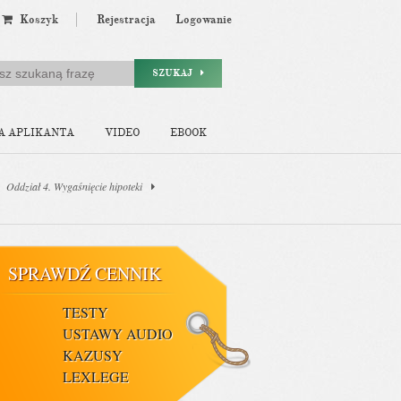
Koszyk
Rejestracja
Logowanie
SZUKAJ
A APLIKANTA
VIDEO
EBOOK
Oddział 4. Wygaśnięcie hipoteki
SPRAWDŹ CENNIK
TESTY
USTAWY AUDIO
KAZUSY
LEXLEGE