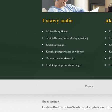
Ustawy audio
Ak
Pakiet dla aplikanta
Ko
Pakiet dla urzędnika służby cywilnej
Ko
Kodeks cywilny
Ko
Kodeks postępowania cywilnego
Ko
Ustawa o rachunkowości
Ko
Kodeks postepowania karnego
Ko
Pomoc
Grupa Arslege:
Lexlege
Budownictwo
Skarbowcy
Urzędnik
Rzeczoz