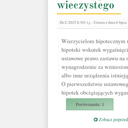
wieczystego
Dz.U.2025.0.341 t.j.
-
Ustawa z dnia 6 lipca 
Wierzycielom hipotecznym u
hipoteki wskutek wygaśnięci
ustawowe prawo zastawu na 
wynagrodzenie za wzniesione
albo inne urządzenia istnie
O pierwszeństwie ustawoweg
hipotek obciążających wyga
Porównania: 1
Zobacz poprzedn