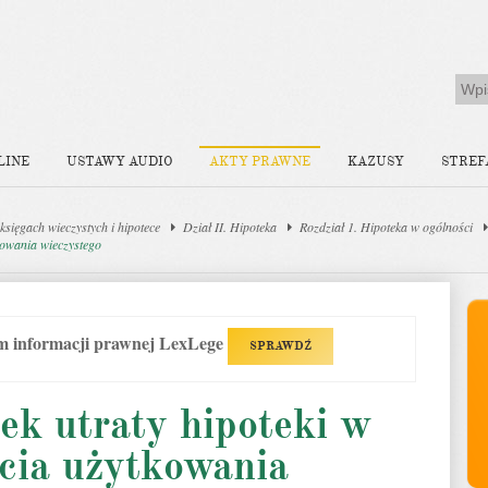
LINE
USTAWY AUDIO
AKTY PRAWNE
KAZUSY
STREF
sięgach wieczystych i hipotece
Dział II. Hipoteka
Rozdział 1. Hipoteka w ogólności
tkowania wieczystego
em informacji prawnej LexLege
SPRAWDŹ
ek utraty hipoteki w
cia użytkowania