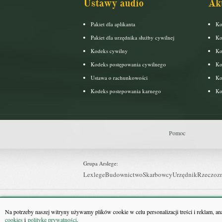
Ustawy audio
Ak
Pakiet dla aplikanta
Ko
Pakiet dla urzędnika służby cywilnej
Ko
Kodeks cywilny
Ko
Kodeks postępowania cywilnego
Ko
Ustawa o rachunkowości
Ko
Kodeks postepowania karnego
Ko
Pomoc
Grupa Arslege:
Lexlege
Budownictwo
Skarbowcy
Urzędnik
Rzeczoz
Grupa Bonnier:
Puls Biznesu
Bankier
Puls Medycyny
Monitor Firm
P
Na potrzeby naszej witryny używamy plików cookie w celu personalizacji treści i reklam, a
cookies
i
politykę prywatności
.