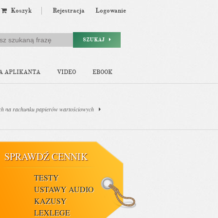
Koszyk
Rejestracja
Logowanie
SZUKAJ
A APLIKANTA
VIDEO
EBOOK
ych na rachunku papierów wartościowych
SPRAWDŹ CENNIK
TESTY
USTAWY AUDIO
KAZUSY
LEXLEGE