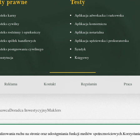
ty prawne
Testy
deks karny
Aplikacja adwokacka i radcowska
deks cywilny
Aplikacja komornicza
deks rodzinny i opiekuńczy
Aplikacja notarialna
deks spółek handlowych
Aplikacja sędziowska i prokuratorska
deks postępowania cywilnego
Syndyk
nstytucja
Księgowy
Reklama
Kontakt
Regulamin
Praca
nawca
Doradca Inwestycyjny
Maklers
uls Farmacji
Pit.pl
nalizowania ruchu na stronie oraz udostępniania funkcji mediów społecznościowych.Korzystanie