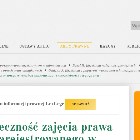
LINE
USTAWY AUDIO
AKTY PRAWNE
KAZUSY
STREF
postępowaniu egzekucyjnym w administracji
Dział II. Egzekucja należności pieniężnych
ch i innych praw majątkowych
Oddział 3. Egzekucja z papierów wartościowych niezapisan
trowanego w rejestrze akcjonariuszy i wierzytelności z tego prawa
em informacji prawnej LexLege
SPRAWDŹ
eczność zajęcia prawa
arejestrowanego w