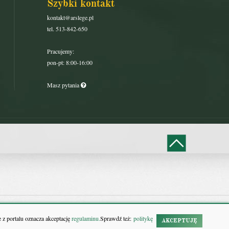
Szybki kontakt
kontakt@arslege.pl
tel. 513-842-650
Pracujemy:
pon-pt: 8:00-16:00
Masz pytania
 z portalu oznacza akceptację
regulaminu.
Sprawdź też:
politykę
AKCEPTUJĘ