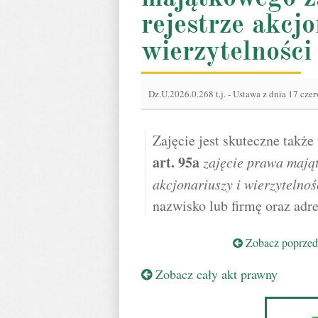
rejestrze akcjo
wierzytelności
Dz.U.2026.0.268 t.j.
-
Ustawa z dnia 17 cze
Zajęcie jest skuteczne takż
art.
95a
zajęcie prawa mają
akcjonariuszy i wierzytelnoś
nazwisko lub firmę oraz adr
Zobacz poprzedn
Zobacz cały akt prawny