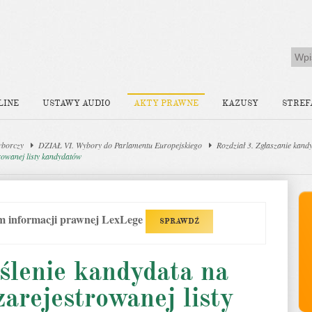
LINE
USTAWY AUDIO
AKTY PRAWNE
KAZUSY
STREF
yborczy
DZIAŁ VI. Wybory do Parlamentu Europejskiego
Rozdział 3. Zgłaszanie kan
rowanej listy kandydatów
em informacji prawnej LexLege
SPRAWDŹ
ślenie kandydata na
zarejestrowanej listy