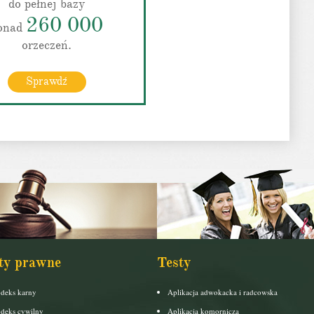
do pełnej bazy
260 000
onad
orzeczeń.
Sprawdź
ty prawne
Testy
deks karny
Aplikacja adwokacka i radcowska
deks cywilny
Aplikacja komornicza