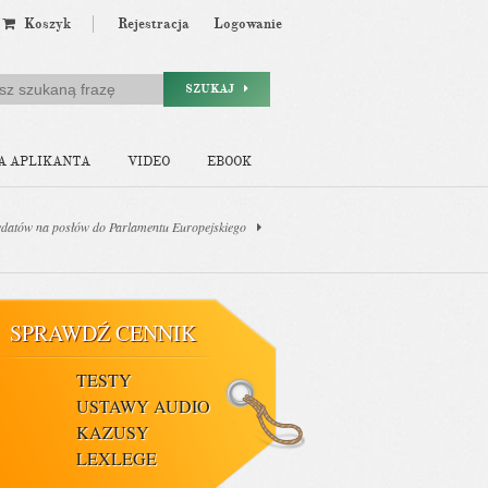
Koszyk
Rejestracja
Logowanie
SZUKAJ
A APLIKANTA
VIDEO
EBOOK
dydatów na posłów do Parlamentu Europejskiego
SPRAWDŹ CENNIK
TESTY
USTAWY AUDIO
KAZUSY
LEXLEGE