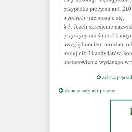
art.
210
przypadku przepisu
wyborców
nie stosuje się.
§ 3. Jeżeli skreślenie nazwis
przyczyny niż śmierć kandyda
uwzględnieniem terminu, o k
mniej niż 3 kandydatów, komi
postanowienia wydanego w te
Zobacz poprzedn
Zobacz cały akt prawny