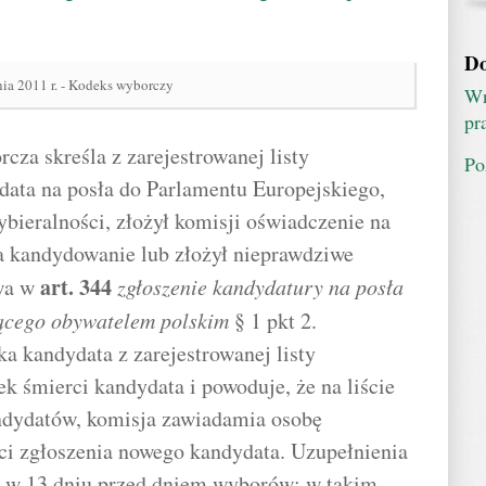
Do
nia 2011 r. - Kodeks wyborczy
Wn
pr
cza skreśla z zarejestrowanej listy
Po
ata na posła do Parlamentu Europejskiego,
ybieralności, złożył komisji oświadczenie na
a kandydowanie lub złożył nieprawdziwe
art.
344
wa w
zgłoszenie kandydatury na posła
ącego obywatelem polskim
§ 1 pkt 2.
ska kandydata z zarejestrowanej listy
k śmierci kandydata i powoduje, że na liście
andydatów, komisja zawiadamia osobę
ści zgłoszenia nowego kandydata. Uzupełnienia
ej w 13 dniu przed dniem wyborów; w takim