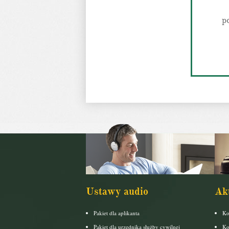
p
Ustawy audio
Ak
Pakiet dla aplikanta
Ko
Pakiet dla urzędnika służby cywilnej
Ko