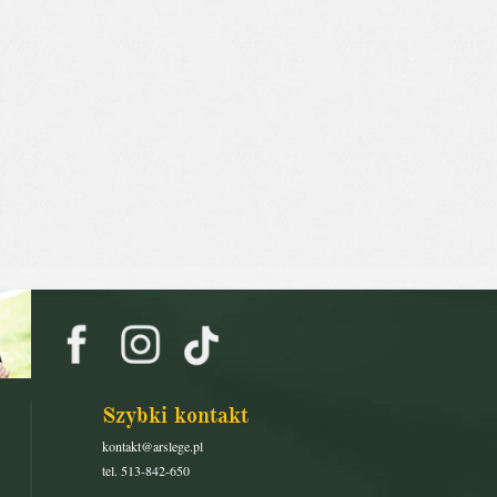
Szybki kontakt
kontakt@arslege.pl
tel. 513-842-650