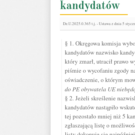
kandydatów
Dz.U.2025.0.365 t.j.
-
Ustawa z dnia 5 stycz
§ 1. Okręgowa komisja wybor
kandydatów nazwisko kandyd
który zmarł, utracił prawo w
piśmie o wycofaniu zgody n
oświadczenie, o którym mo
do PE obywatela UE niebęd
§ 2. Jeżeli skreślenie nazwi
kandydatów nastąpiło wskute
tej pozostało mniej niż 5 k
zgłaszającą listę o możliwo
listy dokonuje się najpóźni