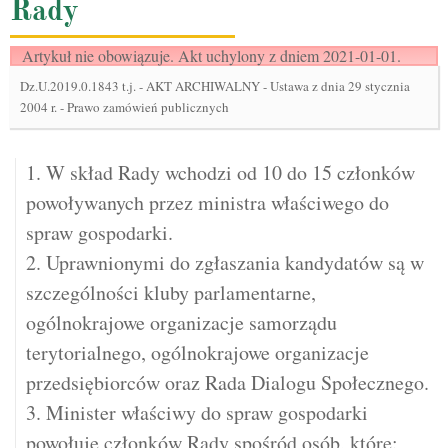
Rady
Artykuł nie obowiązuje. Akt uchylony z dniem 2021-01-01.
Dz.U.2019.0.1843 t.j.
-
AKT ARCHIWALNY - Ustawa z dnia 29 stycznia
2004 r. - Prawo zamówień publicznych
1. W skład Rady wchodzi od 10 do 15 członków
powoływanych przez ministra właściwego do
spraw gospodarki.
2. Uprawnionymi do zgłaszania kandydatów są w
szczególności kluby parlamentarne,
ogólnokrajowe organizacje samorządu
terytorialnego, ogólnokrajowe organizacje
przedsiębiorców oraz Rada Dialogu Społecznego.
3. Minister właściwy do spraw gospodarki
powołuje członków Rady spośród osób, które: