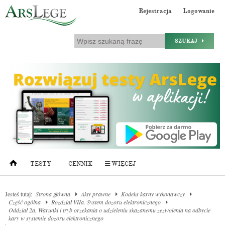
Rejestracja
Logowanie
SZUKAJ
TESTY
CENNIK
WIĘCEJ
Jesteś tutaj:
Strona główna
Akty prawne
Kodeks karny wykonawczy
Część ogólna
Rozdział VIIa. System dozoru elektronicznego
Oddział 2a. Warunki i tryb orzekania o udzieleniu skazanemu zezwolenia na odbycie
kary w systemie dozoru elektronicznego