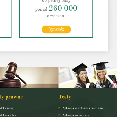
do pełnej bazy
260 000
ponad
orzeczeń.
Sprawdź
ty prawne
Testy
deks karny
Aplikacja adwokacka i radcowska
deks cywilny
Aplikacja komornicza