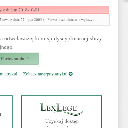
y z dniem 2018-10-01.
wa z dnia 27 lipca 2005 r. - Prawo o szkolnictwie wyższym
 odwoławczej komisji dyscyplinarnej służy
jnego.
Porównania: 1
i artykuł
|
Zobacz następny artykuł
u
Uzyskaj dostęp