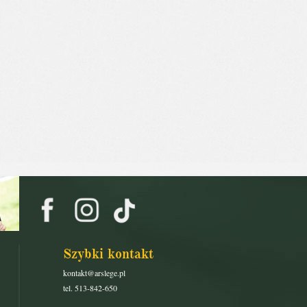
Szybki kontakt
kontakt@arslege.pl
tel. 513-842-650