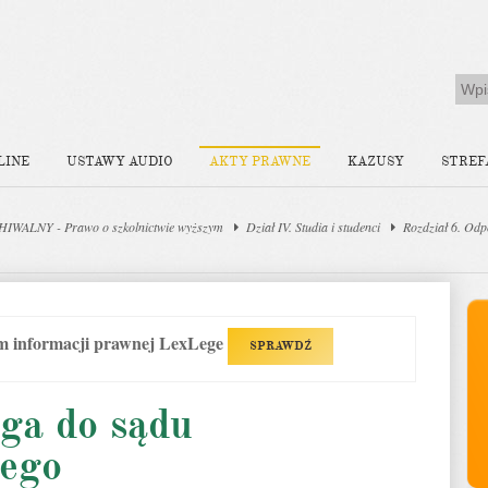
LINE
USTAWY AUDIO
AKTY PRAWNE
KAZUSY
STREF
IWALNY - Prawo o szkolnictwie wyższym
Dział IV. Studia i studenci
Rozdział 6. Odp
em informacji prawnej LexLege
SPRAWDŹ
ga do sądu
nego