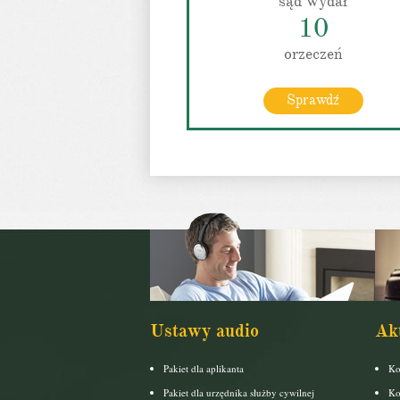
sąd wydał
10
orzeczeń
Sprawdź
Ustawy audio
Ak
Pakiet dla aplikanta
Ko
Pakiet dla urzędnika służby cywilnej
Ko