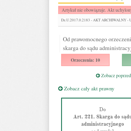
Artykuł nie obowiązuje. Akt uchylon
Dz.U.2017.0.2183
-
AKT ARCHIWALNY - Usta
Od prawomocnego orzeczenia
skarga do sądu administracy
Orzeczenia: 10
Zobacz poprzedn
Zobacz cały akt prawny
Do
Art. 221. Skarga do sąd
administracyjnego