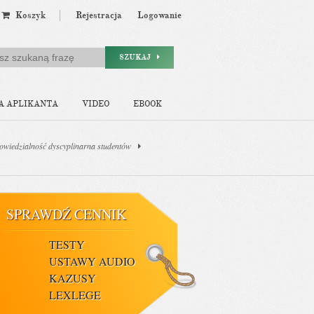
Koszyk
Rejestracja
Logowanie
SZUKAJ
A APLIKANTA
VIDEO
EBOOK
owiedzialność dyscyplinarna studentów
SPRAWDŹ CENNIK
TESTY
USTAWY AUDIO
KAZUSY
LEXLEGE