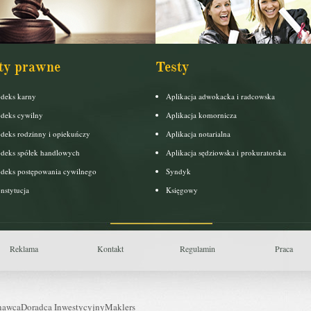
ty prawne
Testy
deks karny
Aplikacja adwokacka i radcowska
deks cywilny
Aplikacja komornicza
deks rodzinny i opiekuńczy
Aplikacja notarialna
deks spółek handlowych
Aplikacja sędziowska i prokuratorska
deks postępowania cywilnego
Syndyk
nstytucja
Księgowy
Reklama
Kontakt
Regulamin
Praca
nawca
Doradca Inwestycyjny
Maklers