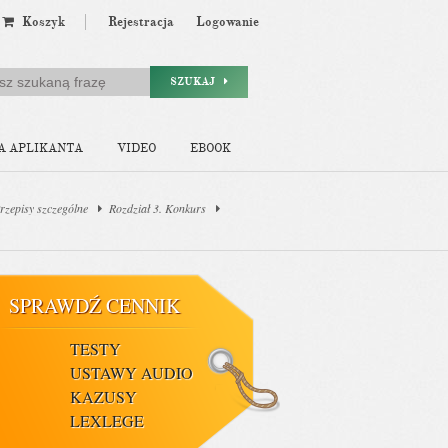
Koszyk
Rejestracja
Logowanie
SZUKAJ
A APLIKANTA
VIDEO
EBOOK
Przepisy szczególne
Rozdział 3. Konkurs
SPRAWDŹ CENNIK
TESTY
USTAWY AUDIO
KAZUSY
LEXLEGE