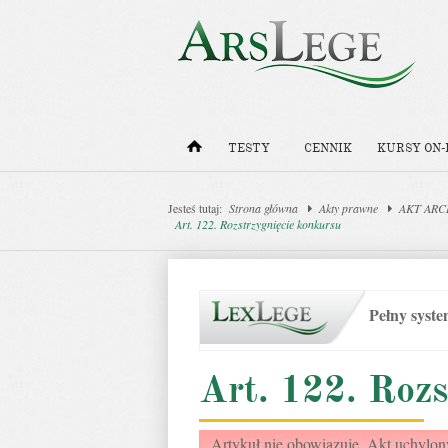
TESTY
CENNIK
KURSY ON-
Jesteś tutaj:
Strona główna
Akty prawne
AKT ARCHI
Art. 122. Rozstrzygnięcie konkursu
Pełny syst
Art. 122. Rozs
Artykuł nie obowiązuje. Akt uchylon