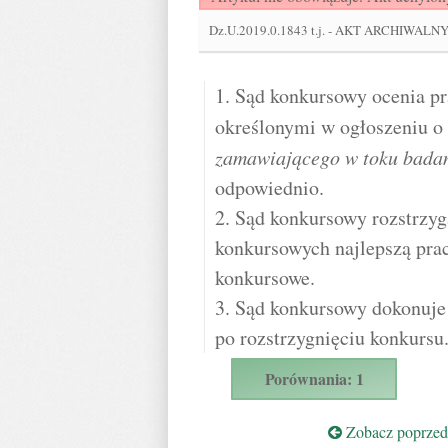
Dz.U.2019.0.1843 t.j.
-
AKT ARCHIWALNY - U
1. Sąd konkursowy ocenia pr
określonymi w ogłoszeniu o 
zamawiającego w toku badani
odpowiednio.
2. Sąd konkursowy rozstrzyg
konkursowych najlepszą prac
konkursowe.
3. Sąd konkursowy dokonuje 
po rozstrzygnięciu konkursu
Porównania: 1
Zobacz poprzedn