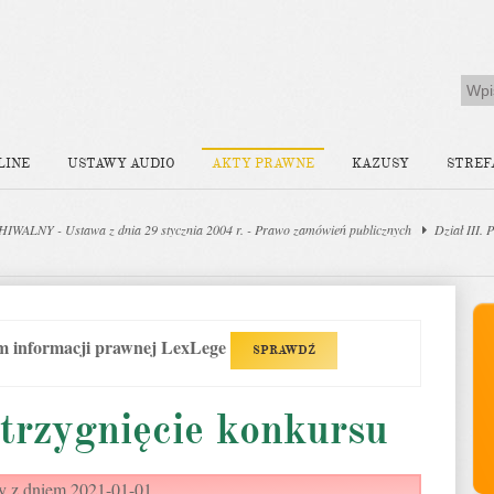
LINE
USTAWY AUDIO
AKTY PRAWNE
KAZUSY
STREF
WALNY - Ustawa z dnia 29 stycznia 2004 r. - Prawo zamówień publicznych
Dział III. 
em informacji prawnej LexLege
SPRAWDŹ
trzygnięcie konkursu
y z dniem 2021-01-01.