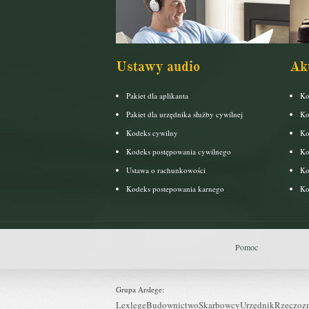
Ustawy audio
Ak
Pakiet dla aplikanta
Ko
Pakiet dla urzędnika służby cywilnej
Ko
Kodeks cywilny
Ko
Kodeks postępowania cywilnego
Ko
Ustawa o rachunkowości
Ko
Kodeks postepowania karnego
Ko
Pomoc
Grupa Arslege:
Lexlege
Budownictwo
Skarbowcy
Urzędnik
Rzeczoz