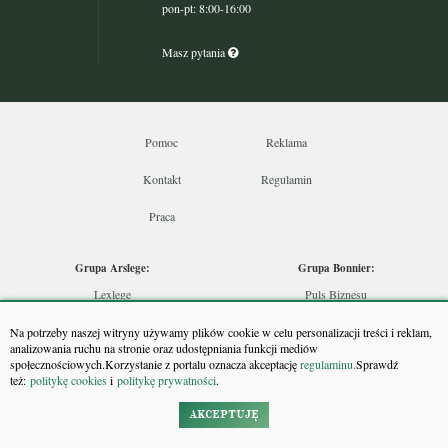
pon-pt: 8:00-16:00
Masz pytania
Pomoc
Reklama
Kontakt
Regulamin
Praca
Grupa Arslege:
Grupa Bonnier:
Lexlege
Puls Biznesu
Budownictwo
Bankier
Na potrzeby naszej witryny używamy plików cookie w celu personalizacji treści i reklam,
Skarbowcy
Puls Medycyny
analizowania ruchu na stronie oraz udostępniania funkcji mediów
społecznościowych.Korzystanie z portalu oznacza akceptację
regulaminu.
Sprawdź
Urzędnik
Monitor Firm
też:
politykę cookies
i
politykę prywatności
.
Rzeczoznawca
Puls Farmacji
Doradca Inwestycyjny
Pit.pl
AKCEPTUJĘ
Maklers