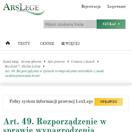
Rejestracja
Logowanie
SZUKAJ
TESTY
CENNIK
WIĘCEJ
Jesteś tutaj:
Strona główna
Akty prawne
Ustawa o lasach
Rozdział 7. Służba Leśna
Art. 49. Rozporządzenie w sprawie wynagrodzenia strażników i zasad
ewidencjonowania broni
Pełny system informacji prawnej LexLege
SPRAWDŹ
Art. 49. Rozporządzenie w
sprawie wynagrodzenia