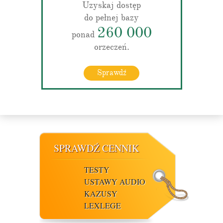
Uzyskaj dostęp
do pełnej bazy
260 000
ponad
orzeczeń.
Sprawdź
SPRAWDŹ CENNIK
TESTY
USTAWY AUDIO
KAZUSY
LEXLEGE