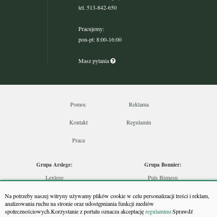
tel. 513-842-650
Pracujemy:
pon-pt: 8:00-16:00
Masz pytania
Pomoc
Reklama
Kontakt
Regulamin
Praca
Grupa Arslege:
Grupa Bonnier:
Lexlege
Puls Biznesu
Budownictwo
Bankier
Na potrzeby naszej witryny używamy plików cookie w celu personalizacji treści i reklam,
Skarbowcy
Puls Medycyny
analizowania ruchu na stronie oraz udostępniania funkcji mediów
społecznościowych.Korzystanie z portalu oznacza akceptację
regulaminu.
Sprawdź
Urzędnik
Monitor Firm