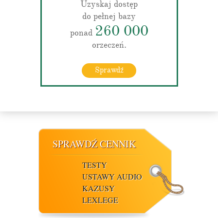
Uzyskaj dostęp
do pełnej bazy
260 000
ponad
orzeczeń.
Sprawdź
SPRAWDŹ CENNIK
TESTY
USTAWY AUDIO
KAZUSY
LEXLEGE