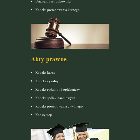
Ustawa o rachunkowości
Kodeks postepowania karnego
Akty prawne
Kodeks karny
Kodeks cywilny
Kodeks rodzinny i opiekuńczy
Kodeks spółek handlowych
Kodeks postępowania cywilnego
Konstytucja