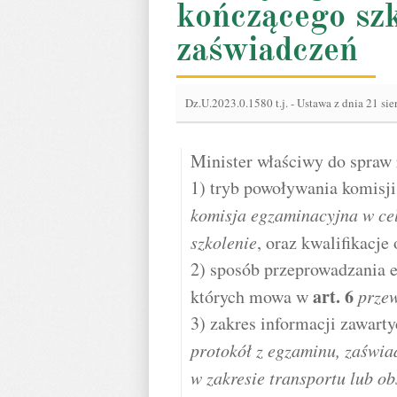
kończącego sz
zaświadczeń
Dz.U.2023.0.1580 t.j.
-
Ustawa z dnia 21 sie
Minister właściwy do spraw 
1) tryb powoływania komisj
komisja egzaminacyjna w ce
szkolenie
, oraz kwalifikacje
2) sposób przeprowadzania 
art.
6
których mowa w
prze
3) zakres informacji zawart
protokół z egzaminu, zaświad
w zakresie transportu lub ob