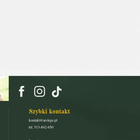
Szybki kontakt
kontakt@arslege.pl
tel. 513-842-650