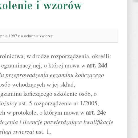
kolenie i wzorów
rpnia 1997 r. o ochronie zwierząt
rolnictwa, w drodze rozporządzenia, określi:
art.
24d
i egzaminacyjnej, o której mowa w
lu przeprowadzenia egzaminu kończącego
 osób wchodzących w jej skład,
egzaminu kończącego szkolenie osób, o
woźnicy
ust. 5 rozporządzenia nr 1/2005,
art.
24e
ych w protokole, o którym mowa w
czenia i licencje potwierdzające kwalifikacje
sługi zwierząt
ust. 1,