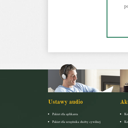
p
Ustawy audio
Ak
Pakiet dla aplikanta
Ko
Pakiet dla urzędnika służby cywilnej
Ko