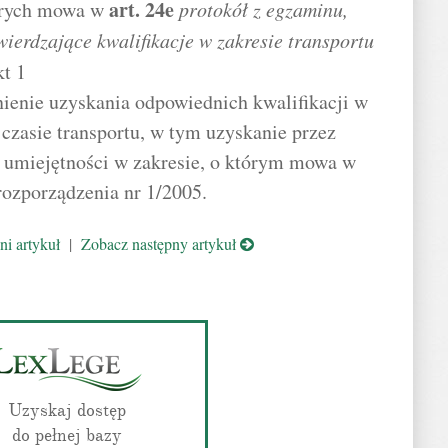
art.
24e
órych mowa w
protokół z egzaminu,
wierdzające kwalifikacje w zakresie transportu
kt 1
ienie uzyskania odpowiednich kwalifikacji w
 czasie transportu, w tym uzyskanie przez
i umiejętności w zakresie, o którym mowa w
 rozporządzenia nr 1/2005.
i artykuł
|
Zobacz następny artykuł
Uzyskaj dostęp
do pełnej bazy