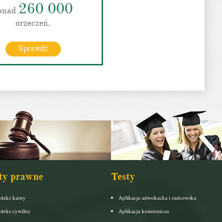
260 000
onad
orzeczeń.
Sprawdź
ty prawne
Testy
deks karny
Aplikacja adwokacka i radcowska
deks cywilny
Aplikacja komornicza