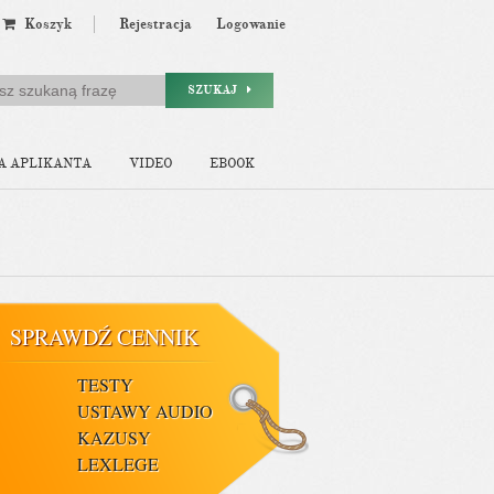
Koszyk
Rejestracja
Logowanie
SZUKAJ
A APLIKANTA
VIDEO
EBOOK
SPRAWDŹ CENNIK
TESTY
USTAWY AUDIO
KAZUSY
LEXLEGE