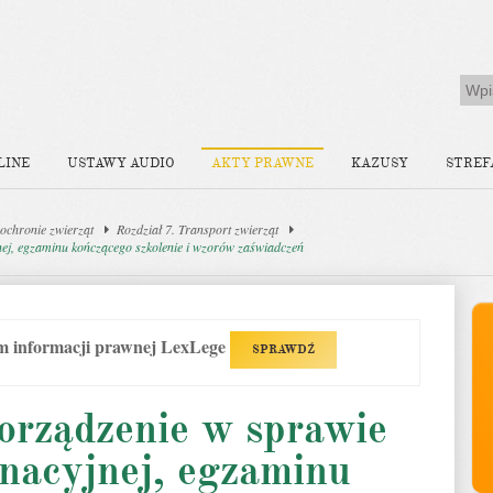
LINE
USTAWY AUDIO
AKTY PRAWNE
KAZUSY
STREF
ochronie zwierząt
Rozdział 7. Transport zwierząt
nej, egzaminu kończącego szkolenie i wzorów zaświadczeń
em informacji prawnej LexLege
SPRAWDŹ
orządzenie w sprawie
nacyjnej, egzaminu