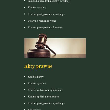
Pakiet dla urzędnika służby cywilnej
Kodeks cywilny
Kodeks postępowania cywilnego
Ustawa o rachunkowości
Kodeks postepowania karnego
Akty prawne
Kodeks karny
Kodeks cywilny
Kodeks rodzinny i opiekuńczy
Kodeks spółek handlowych
Kodeks postępowania cywilnego
Konstytucja