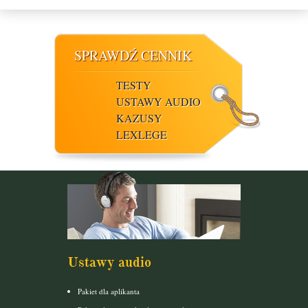
SPRAWDŹ CENNIK
TESTY
USTAWY AUDIO
KAZUSY
LEXLEGE
Ustawy audio
Pakiet dla aplikanta