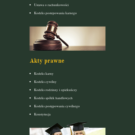
Ustawa o rachunkowości
Kodeks postepowania karnego
Akty prawne
Kodeks karny
Kodeks cywilny
Kodeks rodzinny i opiekuńczy
Kodeks spółek handlowych
Kodeks postępowania cywilnego
Konstytucja