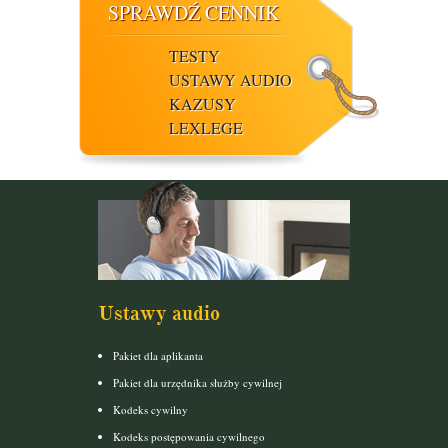
SPRAWDŹ CENNIK
TESTY
USTAWY AUDIO
KAZUSY
LEXLEGE
Ustawy audio
Pakiet dla aplikanta
Pakiet dla urzędnika służby cywilnej
Kodeks cywilny
Kodeks postępowania cywilnego