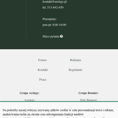
kontakt@arslege.pl
tel. 513-842-650
Pracujemy:
pon-pt: 8:00-16:00
Masz pytania
Pomoc
Reklama
Kontakt
Regulamin
Praca
Grupa Arslege:
Grupa Bonnier:
Lexlege
Puls Biznesu
Budownictwo
Bankier
Na potrzeby naszej witryny używamy plików cookie w celu personalizacji treści i reklam,
Skarbowcy
Puls Medycyny
analizowania ruchu na stronie oraz udostępniania funkcji mediów