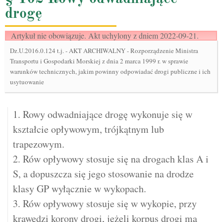
drogę
Artykuł nie obowiązuje. Akt uchylony z dniem 2022-09-21.
Dz.U.2016.0.124 t.j.
-
AKT ARCHIWALNY - Rozporządzenie Ministra
Transportu i Gospodarki Morskiej z dnia 2 marca 1999 r. w sprawie
warunków technicznych, jakim powinny odpowiadać drogi publiczne i ich
usytuowanie
1. Rowy odwadniające drogę wykonuje się w
kształcie opływowym, trójkątnym lub
trapezowym.
2. Rów opływowy stosuje się na drogach klas A i
S, a dopuszcza się jego stosowanie na drodze
klasy GP wyłącznie w wykopach.
3. Rów opływowy stosuje się w wykopie, przy
krawędzi korony drogi, jeżeli korpus drogi ma