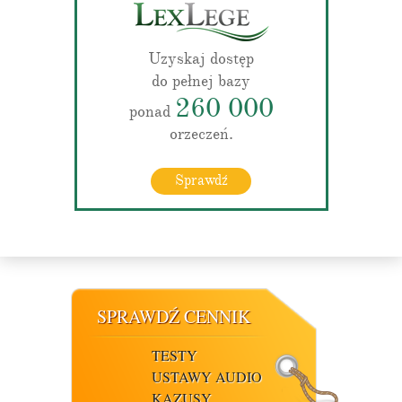
Uzyskaj dostęp
do pełnej bazy
260 000
ponad
orzeczeń.
Sprawdź
SPRAWDŹ CENNIK
TESTY
USTAWY AUDIO
KAZUSY