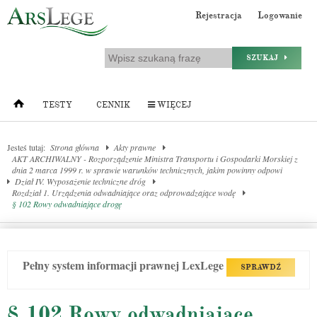
Rejestracja
Logowanie
SZUKAJ
TESTY
CENNIK
WIĘCEJ
Jesteś tutaj:
Strona główna
Akty prawne
AKT ARCHIWALNY - Rozporządzenie Ministra Transportu i Gospodarki Morskiej z
dnia 2 marca 1999 r. w sprawie warunków technicznych, jakim powinny odpowi
Dział IV. Wyposażenie techniczne dróg
Rozdział 1. Urządzenia odwadniające oraz odprowadzające wodę
§ 102 Rowy odwadniające drogę
Pełny system informacji prawnej LexLege
SPRAWDŹ
§ 102 Rowy odwadniające