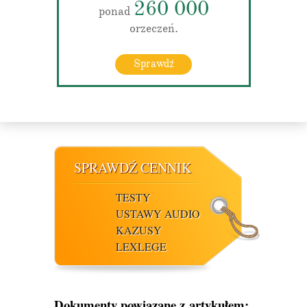
260 000
ponad
orzeczeń.
Sprawdź
SPRAWDŹ CENNIK
TESTY
USTAWY AUDIO
KAZUSY
LEXLEGE
Dokumenty powiązane z artykułem: