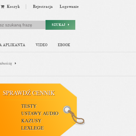
Koszyk
Rejestracja
Logowanie
SZUKAJ
A APLIKANTA
VIDEO
EBOOK
alnością
SPRAWDŹ CENNIK
TESTY
USTAWY AUDIO
KAZUSY
LEXLEGE