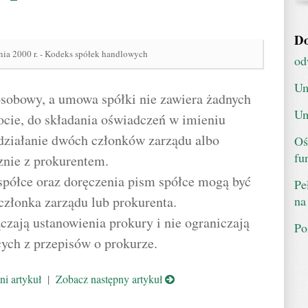
Do
nia 2000 r. - Kodeks spółek handlowych
od
Um
oosobowy, a umowa spółki nie zawiera żadnych
Um
cie, do składania oświadczeń w imieniu
działanie dwóch członków zarządu albo
Oś
fu
znie z prokurentem.
spółce oraz doręczenia pism spółce mogą być
Pe
na
złonka zarządu lub prokurenta.
łączają ustanowienia prokury i nie ograniczają
Po
ych z przepisów o prokurze.
i artykuł
|
Zobacz następny artykuł