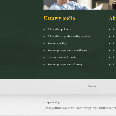
Ustawy audio
Ak
Pakiet dla aplikanta
Ko
Pakiet dla urzędnika służby cywilnej
Ko
Kodeks cywilny
Ko
Kodeks postępowania cywilnego
Ko
Ustawa o rachunkowości
Ko
Kodeks postepowania karnego
Ko
Pomoc
Grupa Arslege:
Lexlege
Budownictwo
Skarbowcy
Urzędnik
Rzeczoz