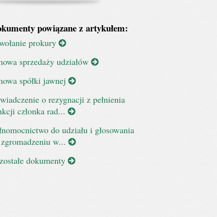
kumenty powiązane z artykułem:
wołanie prokury
owa sprzedaży udziałów
owa spółki jawnej
wiadczenie o rezygnacji z pełnienia
nkcji członka rad...
łnomocnictwo do udziału i głosowania
 zgromadzeniu w...
zostałe dokumenty