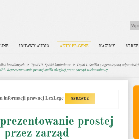
LINE
USTAWY AUDIO
AKTY PRAWNE
KAZUSY
STREF
ółek handlowych
Tytuł III. Spółki kapitałowe
Dział I. Spółka z ograniczoną odpowiedzi
66
00
. Reprezentowanie prostej spółki akcyjnej przez zarząd wieloosobowy
em informacji prawnej LexLege
SPRAWDŹ
eprezentowanie prostej
j przez zarząd