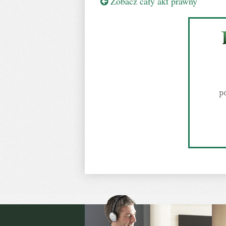
Zobacz cały akt prawny
p