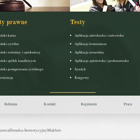
ty prawne
Testy
deks karny
Aplikacja adwokacka i radcowska
deks cywilny
Aplikacja komornicza
deks rodzinny i opiekuńczy
Aplikacja notarialna
deks spółek handlowych
Aplikacja sędziowska i prokuratorska
deks postępowania cywilnego
Syndyk
nstytucja
Księgowy
Reklama
Kontakt
Regulamin
Praca
nawca
Doradca Inwestycyjny
Maklers