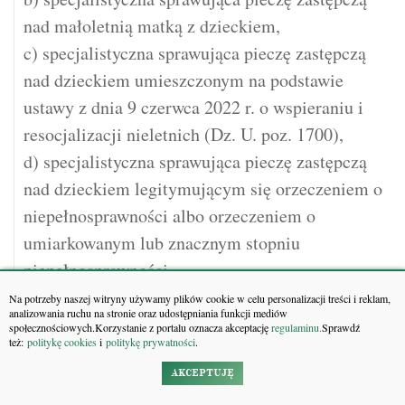
nad małoletnią matką z dzieckiem,
c) specjalistyczna sprawująca pieczę zastępczą
nad dzieckiem umieszczonym na podstawie
ustawy z dnia 9 czerwca 2022 r. o wspieraniu i
resocjalizacji nieletnich (Dz. U. poz. 1700),
d) specjalistyczna sprawująca pieczę zastępczą
nad dzieckiem legitymującym się orzeczeniem o
niepełnosprawności albo orzeczeniem o
umiarkowanym lub znacznym stopniu
niepełnosprawności,
e) pełniąca funkcję pogotowia rodzinnego;
Na potrzeby naszej witryny używamy plików cookie w celu personalizacji treści i reklam,
analizowania ruchu na stronie oraz udostępniania funkcji mediów
18) informacje, czy rodzina zastępcza wyraża
społecznościowych.Korzystanie z portalu oznacza akceptację
regulaminu.
Sprawdź
też:
politykę cookies
i
politykę prywatności
.
gotowość do:
a) pełnienia funkcji rodziny zastępczej zawodowej
AKCEPTUJĘ