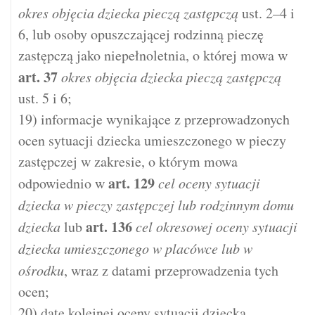
okres objęcia dziecka pieczą zastępczą
ust. 2–4 i
6, lub osoby opuszczającej rodzinną pieczę
zastępczą jako niepełnoletnia, o której mowa w
art.
37
okres objęcia dziecka pieczą zastępczą
ust. 5 i 6;
19) informacje wynikające z przeprowadzonych
ocen sytuacji dziecka umieszczonego w pieczy
zastępczej w zakresie, o którym mowa
art.
129
odpowiednio w
cel oceny sytuacji
dziecka w pieczy zastępczej lub rodzinnym domu
art.
136
dziecka
lub
cel okresowej oceny sytuacji
dziecka umieszczonego w placówce lub w
ośrodku
, wraz z datami przeprowadzenia tych
ocen;
20) datę kolejnej oceny sytuacji dziecka