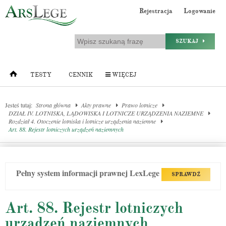
Rejestracja
Logowanie
SZUKAJ
TESTY
CENNIK
WIĘCEJ
Jesteś tutaj:
Strona główna
Akty prawne
Prawo lotnicze
DZIAŁ IV. LOTNISKA, LĄDOWISKA I LOTNICZE URZĄDZENIA NAZIEMNE
Rozdział 4. Otoczenie lotniska i lotnicze urządzenia naziemne
Art. 88. Rejestr lotniczych urządzeń naziemnych
Pełny system informacji prawnej LexLege
SPRAWDŹ
Art. 88. Rejestr lotniczych
urządzeń naziemnych