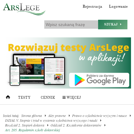
Rejestracja
Logowanie
SZUKAJ
TESTY
CENNIK
WIĘCEJ
Jesteś tutaj:
Strona główna
Akty prawne
Prawo o szkolnictwie wyższym i nauce
DZIAŁ V. Stopnie i tytuł w systemie szkolnictwa wyższego i nauki
Rozdział 2. Stopień doktora
Oddział 2. Kształcenie doktorantów
Art. 205. Regulamin szkoły doktorskiej