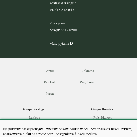
kontakt@arslege.pl
tel. 513-842-650
Pracujemy:
pon-pt: 8:00-16:00
Masz pytania
Pomoc
Reklama
Kontakt
Regulamin
Praca
Grupa Arslege:
Grupa Bonnier:
Lexlege
Puls Biznesu
Budownictwo
Bankier
Na potrzeby naszej witryny używamy plików cookie w celu personalizacji treści i reklam,
Skarbowcy
Puls Medycyny
analizowania ruchu na stronie oraz udostępniania funkcji mediów