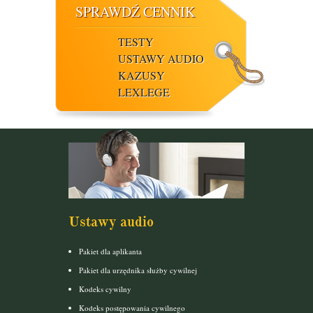
SPRAWDŹ CENNIK
TESTY
USTAWY AUDIO
KAZUSY
LEXLEGE
Ustawy audio
Pakiet dla aplikanta
Pakiet dla urzędnika służby cywilnej
Kodeks cywilny
Kodeks postępowania cywilnego