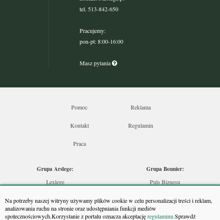
tel. 513-842-650
Pracujemy:
pon-pt: 8:00-16:00
Masz pytania
Pomoc
Reklama
Kontakt
Regulamin
Praca
Grupa Arslege:
Grupa Bonnier:
Lexlege
Puls Biznesu
Budownictwo
Bankier
Na potrzeby naszej witryny używamy plików cookie w celu personalizacji treści i reklam,
Skarbowcy
Puls Medycyny
analizowania ruchu na stronie oraz udostępniania funkcji mediów
społecznościowych.Korzystanie z portalu oznacza akceptację
regulaminu.
Sprawdź
Urzędnik
Monitor Firm