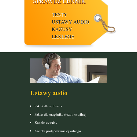
SPRAWDŹ CENNIK
TESTY
USTAWY AUDIO
KAZUSY
LEXLEGE
Ustawy audio
Pakiet dla aplikanta
Pakiet dla urzędnika służby cywilnej
Kodeks cywilny
Kodeks postępowania cywilnego