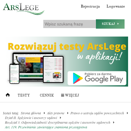
Rejestracja
Logowanie
SZUKAJ
TESTY
CENNIK
WIĘCEJ
Jesteś tutaj:
Strona główna
Akty prawne
Prawo o ustroju sądów powszechnych
Dział II. Sędziowie i asesorzy sądowi
Rozdział 3. Odpowiedzialność dyscyplinarna sędziów i asesorów sądowych
Art. 119. Przewinienie zawierające znamiona przestępstwa