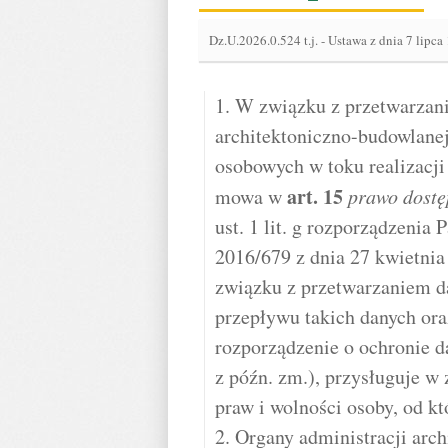
Dz.U.2026.0.524 t.j.
-
Ustawa z dnia 7 lipca
1. W związku z przetwarzani
architektoniczno-budowlane
osobowych w toku realizacji
art.
15
mowa w
prawo dostę
ust. 1 lit. g rozporządzenia
2016/679 z dnia 27 kwietnia
związku z przetwarzaniem d
przepływu takich danych or
rozporządzenie o ochronie da
z późn. zm.), przysługuje w
praw i wolności osoby, od k
2. Organy administracji arc