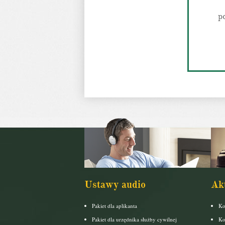
p
Ustawy audio
Ak
Pakiet dla aplikanta
Ko
Pakiet dla urzędnika służby cywilnej
Ko