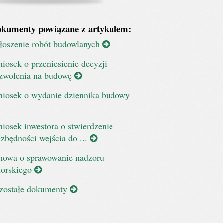
kumenty powiązane z artykułem:
łoszenie robót budowlanych
iosek o przeniesienie decyzji
zwolenia na budowę
iosek o wydanie dziennika budowy
iosek inwestora o stwierdzenie
ezbędności wejścia do ...
owa o sprawowanie nadzoru
torskiego
zostałe dokumenty