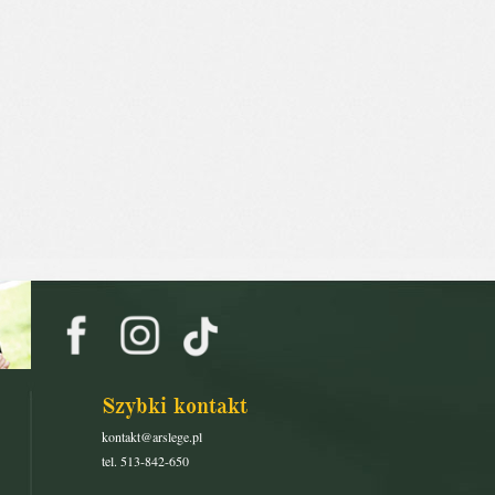
Szybki kontakt
kontakt@arslege.pl
tel. 513-842-650