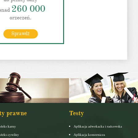
260 000
onad
orzeczeń.
Sprawdź
ty prawne
Testy
deks karny
Aplikacja adwokacka i radcowska
deks cywilny
Aplikacja komornicza