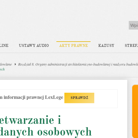
LINE
USTAWY AUDIO
AKTY PRAWNE
KAZUSY
STREF
dowlane
Rozdział 8. Organy administracji architektoniczno-budowlanej i nadzoru budow
ych
em informacji prawnej LexLege
SPRAWDŹ
etwarzanie i
 danych osobowych