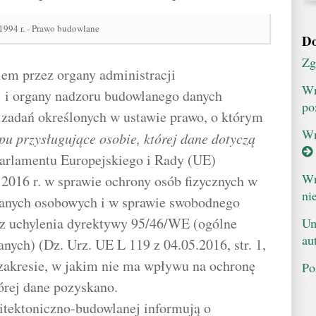
 1994 r. - Prawo budowlane
Do
Zg
em przez organy administracji
Wn
j i organy nadzoru budowlanego danych
po
 zadań określonych w ustawie prawo, o którym
Wn
pu przysługujące osobie, której dane dotyczą
 Parlamentu Europejskiego i Rady (UE)
Wn
 2016 r. w sprawie ochrony osób fizycznych w
ni
anych osobowych i w sprawie swobodnego
az uchylenia dyrektywy 95/46/WE (ogólne
Um
au
nych) (Dz. Urz. UE L 119 z 04.05.2016, str. 1,
 zakresie, w jakim nie ma wpływu na ochronę
Po
tórej dane pozyskano.
hitektoniczno-budowlanej informują o