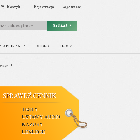
Koszyk
Rejestracja
Logowanie
SZUKAJ
A APLIKANTA
VIDEO
EBOOK
lanego
SPRAWDŹ CENNIK
TESTY
USTAWY AUDIO
KAZUSY
LEXLEGE