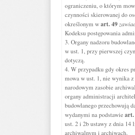
ograniczeniu, o którym mowa
czynności skierowanej do oso
art.
49
określonym w
zawiad
Kodeksu postępowania admin
3. Organy nadzoru budowlan
w ust. 1, przy pierwszej czy
dotyczą.
4. W przypadku gdy okres p
mowa w ust. 1, nie wynika z 
narodowym zasobie archiwal
organy administracji archit
budowlanego przechowują da
art
wydanymi na podstawie
ust. 2 i 2b ustawy z dnia 14
archiwalnym i archiwach.