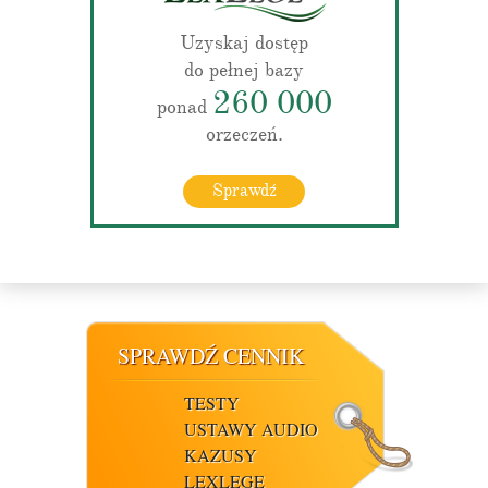
Uzyskaj dostęp
do pełnej bazy
260 000
ponad
orzeczeń.
Sprawdź
SPRAWDŹ CENNIK
TESTY
USTAWY AUDIO
KAZUSY
LEXLEGE