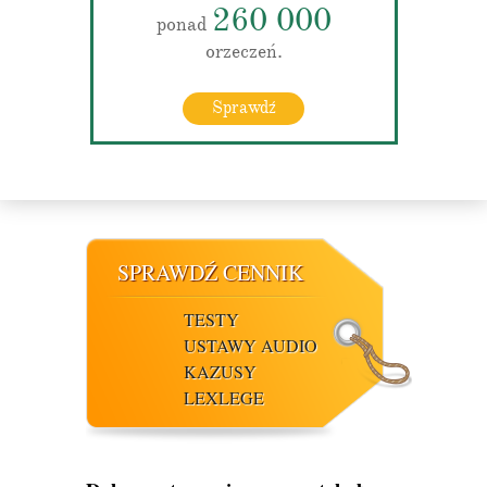
260 000
ponad
orzeczeń.
Sprawdź
SPRAWDŹ CENNIK
TESTY
USTAWY AUDIO
KAZUSY
LEXLEGE