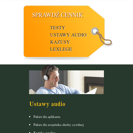
SPRAWDŹ CENNIK
TESTY
USTAWY AUDIO
KAZUSY
LEXLEGE
Ustawy audio
Pakiet dla aplikanta
Pakiet dla urzędnika służby cywilnej
Kodeks cywilny