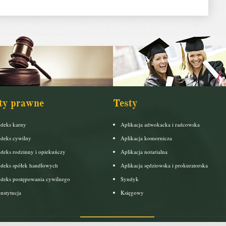
ty prawne
Testy
deks karny
Aplikacja adwokacka i radcowska
deks cywilny
Aplikacja komornicza
deks rodzinny i opiekuńczy
Aplikacja notarialna
deks spółek handlowych
Aplikacja sędziowska i prokuratorska
deks postępowania cywilnego
Syndyk
nstytucja
Księgowy