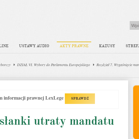
LINE
USTAWY AUDIO
AKTY PRAWNE
KAZUSY
STREF
yborczy
DZIAŁ VI. Wybory do Parlamentu Europejskiego
Rozdział 7. Wygaśnięcie ma
em informacji prawnej LexLege
SPRAWDŹ
słanki utraty mandatu