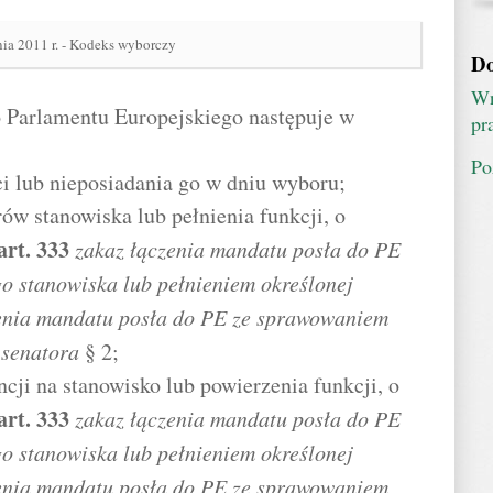
nia 2011 r. - Kodeks wyborczy
Do
Wn
o Parlamentu Europejskiego następuje w
pr
Po
ci lub nieposiadania go w dniu wyboru;
w stanowiska lub pełnienia funkcji, o
art.
333
zakaz łączenia mandatu posła do PE
o stanowiska lub pełnieniem określonej
enia mandatu posła do PE ze sprawowaniem
 senatora
§ 2;
cji na stanowisko lub powierzenia funkcji, o
art.
333
zakaz łączenia mandatu posła do PE
o stanowiska lub pełnieniem określonej
enia mandatu posła do PE ze sprawowaniem