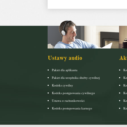
Ustawy audio
Ak
Pakiet dla aplikanta
Ko
Pakiet dla urzędnika służby cywilnej
Ko
Kodeks cywilny
Ko
Kodeks postępowania cywilnego
Ko
Ustawa o rachunkowości
Ko
Kodeks postepowania karnego
Ko