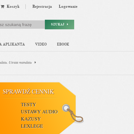
Koszyk
Rejestracja
Logowanie
SZUKAJ
A APLIKANTA
VIDEO
EBOOK
ndatu. Utrata mandatu
SPRAWDŹ CENNIK
TESTY
USTAWY AUDIO
KAZUSY
LEXLEGE