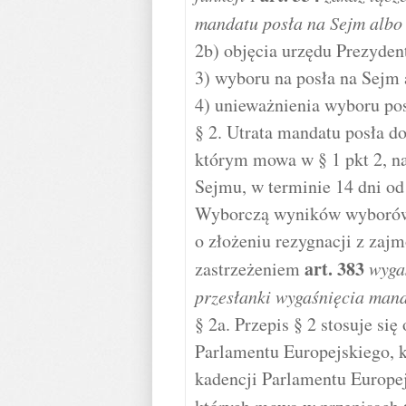
mandatu posła na Sejm albo
2b) objęcia urzędu Prezyden
3) wyboru na posła na Sejm 
4) unieważnienia wyboru po
§ 2. Utrata mandatu posła d
którym mowa w § 1 pkt 2, na
Sejmu, w terminie 14 dni o
Wyborczą wyników wyborów 
o złożeniu rezygnacji z zaj
art.
383
zastrzeżeniem
wyga
przesłanki wygaśnięcia man
§ 2a. Przepis § 2 stosuje si
Parlamentu Europejskiego, 
kadencji Parlamentu Europej