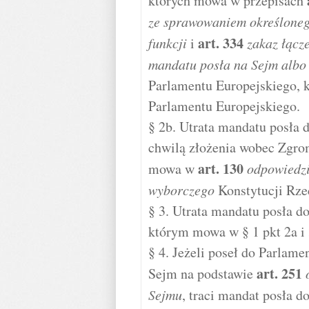
których mowa w przepisach
ze sprawowaniem określoneg
art.
334
funkcji
i
zakaz łącz
mandatu posła na Sejm albo
Parlamentu Europejskiego, k
Parlamentu Europejskiego.
§ 2b. Utrata mandatu posła 
chwilą złożenia wobec Zgro
art.
130
mowa w
odpowiedzi
wyborczego
Konstytucji Rzec
§ 3. Utrata mandatu posła d
którym mowa w § 1 pkt 2a i 
§ 4. Jeżeli poseł do Parlam
art.
251
Sejm na podstawie
Sejmu
, traci mandat posła 