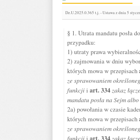
Dz.U.2025.0.365 t.j.
-
Ustawa z dnia 5 stycz
§ 1. Utrata mandatu posła d
przypadku:
1) utraty prawa wybieralnoś
2) zajmowania w dniu wyboró
których mowa w przepisach
ze sprawowaniem określoneg
art.
334
funkcji
i
zakaz łącz
mandatu posła na Sejm albo
2a) powołania w czasie kaden
których mowa w przepisach
ze sprawowaniem określoneg
art.
334
funkcji
i
zakaz łącz