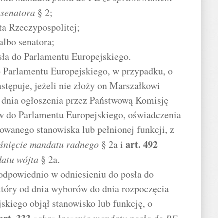
 senatora
§ 2;
ta Rzeczypospolitej;
albo senatora;
sła do Parlamentu Europejskiego.
o Parlamentu Europejskiego, w przypadku, o
stępuje, jeżeli nie złoży on Marszałkowi
d dnia ogłoszenia przez Państwową Komisję
do Parlamentu Europejskiego, oświadczenia
mowanego stanowiska lub pełnionej funkcji, z
art.
492
śnięcie mandatu radnego
§ 2a i
datu wójta
§ 2a.
ę odpowiednio w odniesieniu do posła do
który od dnia wyborów do dnia rozpoczęcia
skiego objął stanowisko lub funkcję, o