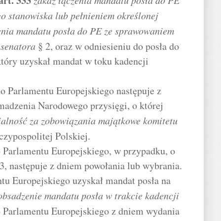
art.
333
zakaz łączenia mandatu posła do PE
o stanowiska lub pełnieniem określonej
enia mandatu posła do PE ze sprawowaniem
 senatora
§ 2, oraz w odniesieniu do posła do
tóry uzyskał mandat w toku kadencji
do Parlamentu Europejskiego następuje z
madzenia Narodowego przysięgi, o której
alność za zobowiązania majątkowe komitetu
zypospolitej Polskiej.
o Parlamentu Europejskiego, w przypadku, o
3, następuje z dniem powołania lub wybrania.
entu Europejskiego uzyskał mandat posła na
obsadzenie mandatu posła w trakcie kadencji
do Parlamentu Europejskiego z dniem wydania