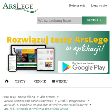
Rejestracja
Logowanie
SZUKAJ
TESTY
CENNIK
WIĘCEJ
Jesteś tutaj:
Strona główna
Akty prawne
Kodeks postępowania administracyjnego
Dział II. Postępowanie
Rozdział 13. Uchylenie, zmiana oraz stwierdzenie nieważności decyzji
Art. 156. Przesłanki stwierdzenia nieważności decyzji