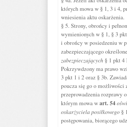
§ 4a. Jeżeli akt oskarżenia
których mowa w § 1, 3 i 4, 
wniesienia aktu oskarżenia.
§ 5. Strony, obrońcy i pełn
wymienionych w § 1, § 3 pkt 
i obrońcy w posiedzeniu w p
zabezpieczającego określon
zabezpieczających
§ 1 pkt 4
Pokrzywdzony ma prawo wzi
3 pkt 1 i 2 oraz § 3b. Zawi
poucza się go o możliwości
przeprowadzenia rozprawy or
art.
54
którym mowa w
oświ
oskarżyciela posiłkowego
§ 1
postępowania, biorącego ud