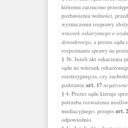
któremu zarzucono przestęps
pozbawienia wolności, prze
wyznaczeniu rozprawy złoż
wniosek oskarżonego o wyda
dowodowego
, a prezes sądu 
rozpoznaniu sprawy na posie
§ 3b. Jeżeli akt oskarżenia 
sądu na wniosek oskarżonego
rozstrzygnięcia, czy zachod
art.
17
podstawie
negatywne
§ 4. Prezes sądu kieruje spr
potrzeba rozważenia możliwo
art.
mediacyjnego; przepis
odpowiednio.