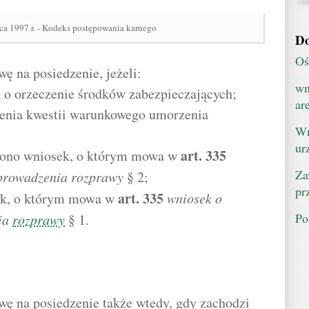
ca 1997 r. - Kodeks postępowania karnego
Do
Oś
wę na posiedzenie, jeżeli:
wn
k o orzeczenie środków zabezpieczających;
ar
żenia kwestii warunkowego umorzenia
Wn
ur
art.
335
czono wniosek, o którym mowa w
Za
eprowadzenia rozprawy
§ 2;
pr
art.
335
sek, o którym mowa w
wniosek o
Po
nia
rozprawy
§ 1.
awę na posiedzenie także wtedy, gdy zachodzi