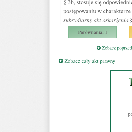
§ 3b, stosuje się odpowiedni
postępowaniu w charakterze
subsydiarny akt oskarżenia
§
Porównania: 1
Zobacz poprzedn
Zobacz cały akt prawny
p