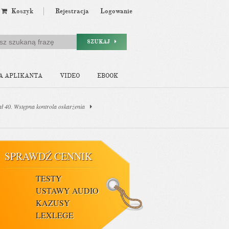
Koszyk
Rejestracja
Logowanie
SZUKAJ
A APLIKANTA
VIDEO
EBOOK
ał 40. Wstępna kontrola oskarżenia
SPRAWDŹ CENNIK
TESTY
USTAWY AUDIO
KAZUSY
LEXLEGE