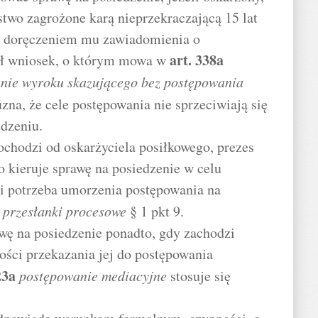
two zagrożone karą nieprzekraczającą 15 lat
d doręczeniem mu zawiadomienia o
art.
338a
ył wniosek, o którym mowa w
nie wyroku skazującego bez postępowania
uzna, że cele postępowania nie sprzeciwiają się
dzeniu.
pochodzi od oskarżyciela posiłkowego, prezes
 kieruje sprawę na posiedzenie w celu
zi potrzeba umorzenia postępowania na
 przesłanki procesowe
§ 1 pkt 9.
awę na posiedzenie ponadto, gdy zachodzi
ści przekazania jej do postępowania
23a
postępowanie mediacyjne
stosuje się