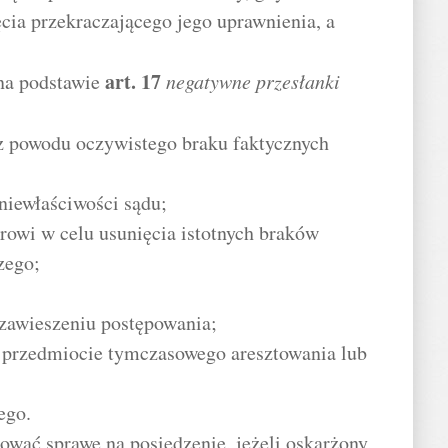
ęcia przekraczającego jego uprawnienia, a
art.
17
na podstawie
negatywne przesłanki
z powodu oczywistego braku faktycznych
niewłaściwości sądu;
rowi w celu usunięcia istotnych braków
zego;
 zawieszeniu postępowania;
 przedmiocie tymczasowego aresztowania lub
ego.
ować sprawę na posiedzenie, jeżeli oskarżony,