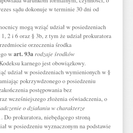
 odpowiada warunkom formalnym, czynności, o
prezes sądu dokonuje w terminie 30 dni od
omocnicy mogą wziąć udział w posiedzeniach
1, 2 i 6 oraz § 3b, z tym że udział prokuratora
rzedmiocie orzeczenia środka
art.
93a
ego w
rodzaje środków
 Kodeksu karnego jest obowiązkowy.
ąć udział w posiedzeniach wymienionych w §
adamiając pokrzywdzonego o posiedzeniu
 zakończenia postępowania bez
az wcześniejszego złożenia oświadczenia, o
adczenie o działaniu w charakterze
. Do prokuratora, niebędącego stroną
ział w posiedzeniu wyznaczonym na podstawie