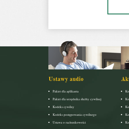
Ustawy audio
Ak
Pakiet dla aplikanta
Ko
Pakiet dla urzędnika służby cywilnej
Ko
Kodeks cywilny
Ko
Kodeks postępowania cywilnego
Ko
Ustawa o rachunkowości
Ko