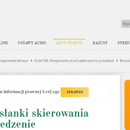
LINE
USTAWY AUDIO
AKTY PRAWNE
KAZUSY
STREF
stępowania karnego
Dział VIII. Postępowanie przed sądem pierwszej instancji
Rozdzi
em informacji prawnej LexLege
SPRAWDŹ
słanki skierowania
edzenie