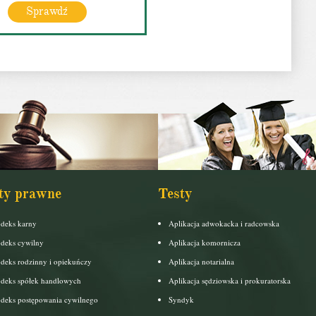
Sprawdź
ty prawne
Testy
deks karny
Aplikacja adwokacka i radcowska
deks cywilny
Aplikacja komornicza
deks rodzinny i opiekuńczy
Aplikacja notarialna
deks spółek handlowych
Aplikacja sędziowska i prokuratorska
deks postępowania cywilnego
Syndyk