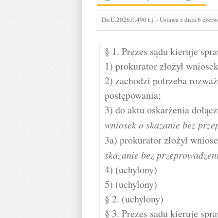
Dz.U.2026.0.490 t.j.
-
Ustawa z dnia 6 czerw
§ 1. Prezes sądu kieruje spra
1) prokurator złożył wniose
2) zachodzi potrzeba rozwa
postępowania;
3) do aktu oskarżenia dołą
wniosek o skazanie bez prz
3a) prokurator złożył wnio
skazanie bez przeprowadze
4) (uchylony)
5) (uchylony)
§ 2. (uchylony)
§ 3. Prezes sądu kieruje spr