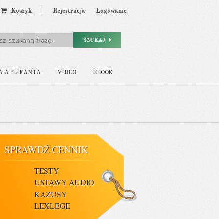
Koszyk
Rejestracja
Logowanie
SZUKAJ
A APLIKANTA
VIDEO
EBOOK
SPRAWDŹ CENNIK
TESTY
USTAWY AUDIO
KAZUSY
LEXLEGE