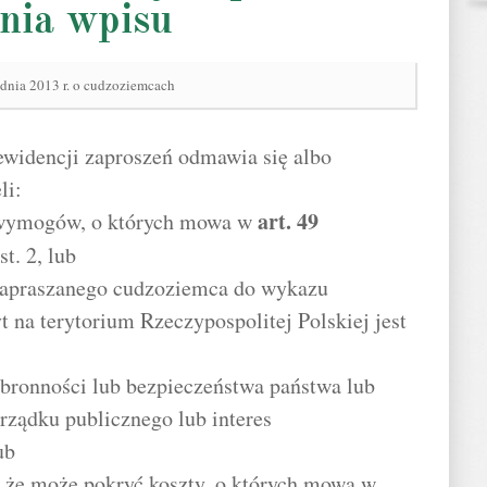
nia wpisu
udnia 2013 r. o cudzoziemcach
ewidencji zaproszeń odmawia się albo
li:
art.
49
a wymogów, o których mowa w
st. 2, lub
zapraszanego cudzoziemca do wykazu
 na terytorium Rzeczypospolitej Polskiej jest
bronności lub bezpieczeństwa państwa lub
rządku publicznego lub interes
ub
, że może pokryć koszty, o których mowa w