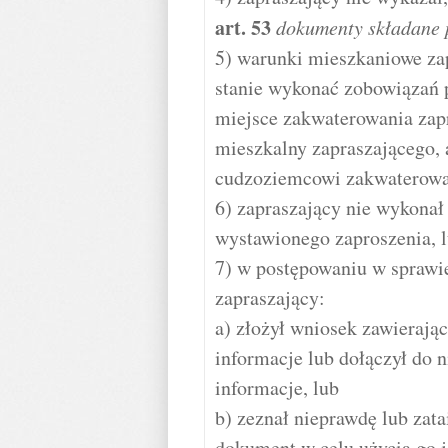
art.
53
dokumenty składane 
5) warunki mieszkaniowe zap
stanie wykonać zobowiązań pr
miejsce zakwaterowania zap
mieszkalny zapraszającego, 
cudzoziemcowi zakwaterowa
6) zapraszający nie wykona
wystawionego zaproszenia, 
7) w postępowaniu w sprawie
zapraszający:
a) złożył wniosek zawierają
informacje lub dołączył do 
informacje, lub
b) zeznał nieprawdę lub zata
dokument w celu użycia go 