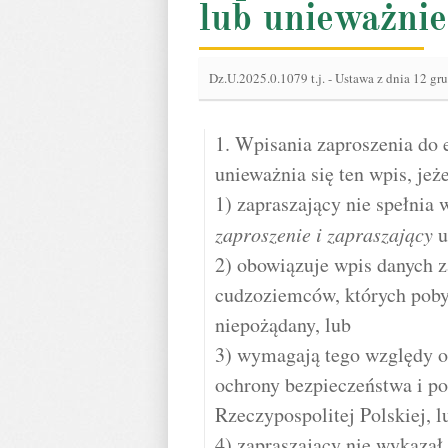
lub unieważnie
Dz.U.2025.0.1079 t.j.
-
Ustawa z dnia 12 gr
1. Wpisania zaproszenia do 
unieważnia się ten wpis, jeże
1) zapraszający nie spełni
zaproszenie i zapraszający
u
2) obowiązuje wpis danych 
cudzoziemców, których pobyt
niepożądany, lub
3) wymagają tego względy o
ochrony bezpieczeństwa i po
Rzeczypospolitej Polskiej, l
4) zapraszający nie wykazał