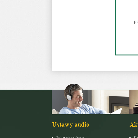
p
Ustawy audio
Ak
Pakiet dla aplikanta
Ko