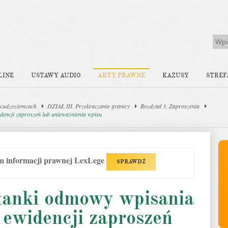
LINE
USTAWY AUDIO
AKTY PRAWNE
KAZUSY
STREF
 cudzoziemcach
DZIAŁ III. Przekraczanie granicy
Rozdział 3. Zaproszenia
dencji zaproszeń lub unieważnienia wpisu
em informacji prawnej LexLege
SPRAWDŹ
słanki odmowy wpisania
 ewidencji zaproszeń