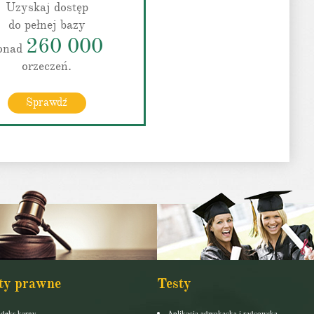
Uzyskaj dostęp
do pełnej bazy
260 000
onad
orzeczeń.
Sprawdź
ty prawne
Testy
deks karny
Aplikacja adwokacka i radcowska